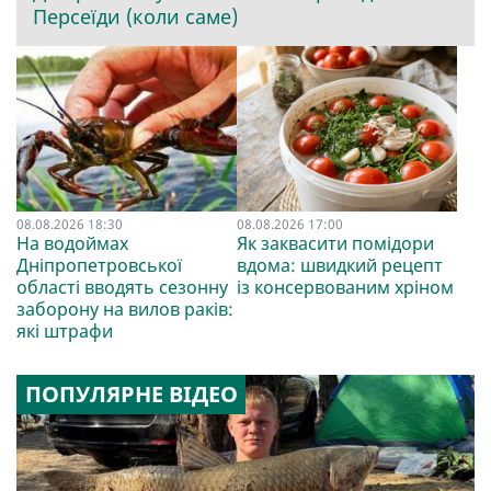
Персеїди (коли саме)
08.08.2026 18:30
08.08.2026 17:00
На водоймах
Як заквасити помідори
Дніпропетровської
вдома: швидкий рецепт
області вводять сезонну
із консервованим хріном
заборону на вилов раків:
які штрафи
ПОПУЛЯРНЕ ВІДЕО