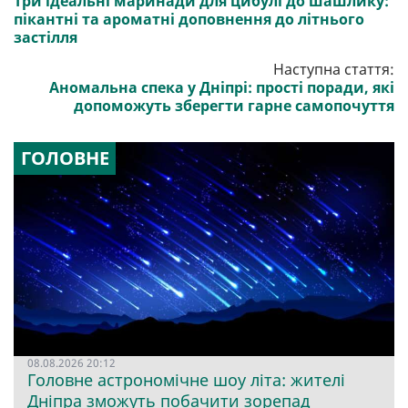
Три ідеальні маринади для цибулі до шашлику:
пікантні та ароматні доповнення до літнього
застілля
Наступна стаття:
Аномальна спека у Дніпрі: прості поради, які
допоможуть зберегти гарне самопочуття
ГОЛОВНЕ
08.08.2026 20:12
Головне астрономічне шоу літа: жителі
Дніпра зможуть побачити зорепад