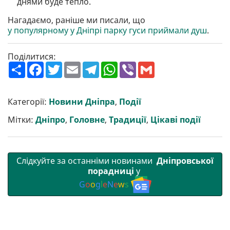
днями буде тепло.
Нагадаємо, раніше ми писали, що
у популярному у Дніпрі парку гуси приймали душ
.
Поділитися:
П
F
T
E
T
W
V
G
о
a
w
m
e
h
i
m
ш
c
i
a
l
a
b
a
и
e
t
i
e
t
e
i
р
b
t
l
g
s
r
l
Категорії:
Новини Дніпра
,
Події
и
o
e
r
A
т
o
r
a
p
Мітки:
Дніпро
,
Головне
,
Традиції
,
Цікаві події
и
k
m
p
Слідкуйте за останніми новинами
Дніпровської
порадниці
у
G
o
o
g
l
e
N
e
w
s