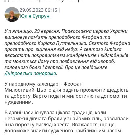
29.09.2023 06:15 |
Юлія Супрун
У п'ятницю, 29 вересня, Православна церква України
вшановує пам'ять преподобного Феофана та
преподобного Киріака Пустельника. Святого Феофана
просять про зцілення від недуг. А святого Киріака
вважають покровителем мандрівників і відлюдників
та молються йому про позбавлення від хвороб,
головного болю і депресії. Про це повідомляє
Дніпровська панорама
.
У народному календарі - Феофан
Милостивий. Цього дня радять проявляти щедрість
та доброту. Варто подати милостиню та допомогти
нужденним.
В давні часи існувала цікава традиція, коли
незаміжні дівчата брали у знайомих сіль, розсипали
її на порозі у вигляді хреста. Вважалося, що це
допоможе знайти судженого найближчим часом.