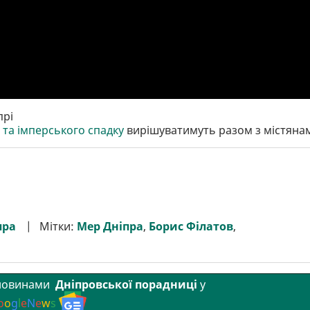
прі
та імперського спадку
вирішуватимуть разом з містяна
пра
Мітки:
Мер Дніпра
,
Борис Філатов
,
 новинами
Дніпровської порадниці
у
o
o
g
l
e
N
e
w
s