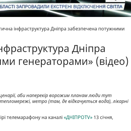
итична інфраструктура Дніпра забезпечена потужними
нфраструктура Дніпра
ми генераторами» (відео)
 сценарії, аби наперекір ворожим планам люди тут
пломережі, метро (там, де відкачується вода), лікарні
ірі телемарафону на каналі
«ДНІПРОTV»
13 січня,