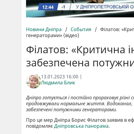
Новини Дніпра
/
События
/
Філатов: «Кр
генераторами» (відео)
Філатов: «Критична і
забезпечена потужни
13.01.2023 16:00 |
Людмила Блик
Дніпро готується і постійно прораховує різні
продовжували нормальне життя. Водоканал, те
забезпечені потужними генераторами.
Про це мер Дніпра Борис Філатов заявив в еф
повідомляє
Дніпровська панорама
.