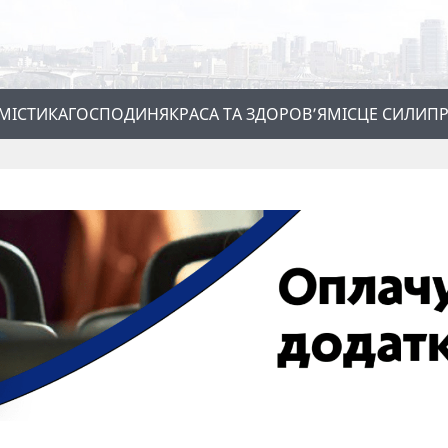
МІСТИКА
ГОСПОДИНЯ
КРАСА ТА ЗДОРОВ’Я
МІСЦЕ СИЛИ
ПР