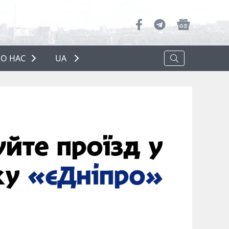
О НАС
UA
ПРО НАС
РЕКЛАМА
ПОЛІТИКА КОНФІДЕНЦІЙНОСТІ