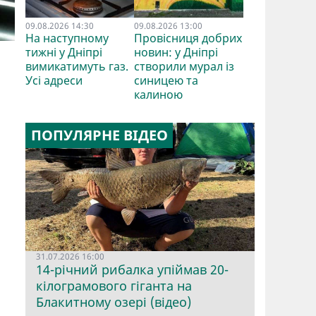
09.08.2026 14:30
09.08.2026 13:00
На наступному
Провісниця добрих
тижні у Дніпрі
новин: у Дніпрі
вимикатимуть газ.
створили мурал із
Усі адреси
синицею та
калиною
ПОПУЛЯРНЕ ВІДЕО
31.07.2026 16:00
14-річний рибалка упіймав 20-
кілограмового гіганта на
Блакитному озері (відео)