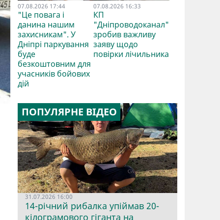
07.08.2026 17:44
07.08.2026 16:33
"Це повага і
КП
данина нашим
"Дніпроводоканал"
захисникам". У
зробив важливу
Дніпрі паркування
заяву щодо
буде
повірки лічильника
безкоштовним для
учасників бойових
дій
ПОПУЛЯРНЕ ВІДЕО
31.07.2026 16:00
14-річний рибалка упіймав 20-
кілограмового гіганта на