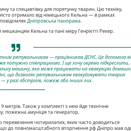
у та спецавтівку для порятунку тварин. Цю техніку,
істо отримало від німецького Кельна — в рамках
, повідомляє
Дніпровська панорама
.
м мешканцям Кельна та пані меру Генрієтті Рекер.
етним рятувальникам — працівникам ДСНС. Це допомога в
же потужно співпрацюємо. І ще хочу окремо підкреслити,
кальну машину, яка може працювати на евакуацію домашн
аїні, що дозволяє рятувальникам евакуйовувати тварин
 у разі обстрілів, пожеж або інших лих.
 метрів. Також у комплекті з нею йде технічне
у, пожежна амуніція та генератор.
о перевезення чотирилапих, яких часто доводиться
, що до повномасштабного вторгнення рф Дніпро мав од