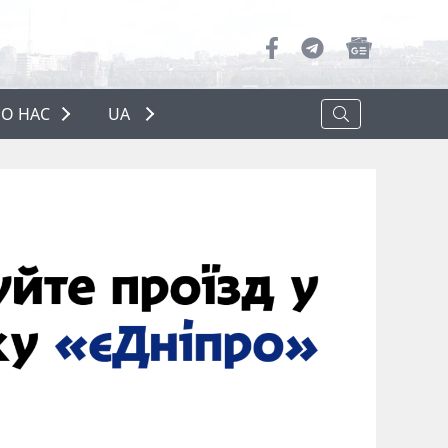
О НАС
UA
ПРО НАС
РЕКЛАМА
ПОЛІТИКА КОНФІДЕНЦІЙНОСТІ