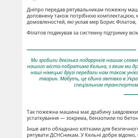
Дніпро передав рятувальникам пожежну машин
доповнену також потрібною комплектацією, м
домовленостей, які уклав мер Борис Філатов
Філатов подякував за системну підтримку всі
Ми зробили декілька подарунків нашим слав
нашого міста-побратима Кельна, з яким ми ду
наші німецькі друзі передали нам також уні
тварин. Мабуть, це єдина автівка в Укр
спеціальним транспортом —
Так пожежна машина має драбину завдовжки 9
устаткування — зокрема, бензопили по бетон
Інше авто обладнано клітками для безпечног
рятувати ДСНСникам. У Кельні добре відомо