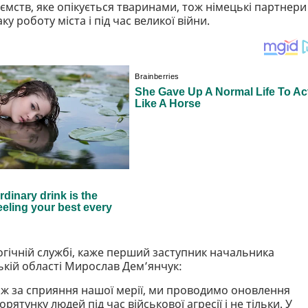
ємств, яке опікується тваринами, тож німецькі партнери
у роботу міста і під час великої війни.
логічній службі, каже перший заступник начальника
кій області Мирослав Демʼянчук:
ож за сприяння нашої мерії, ми проводимо оновлення
рятунку людей під час військової агресії і не тільки. У