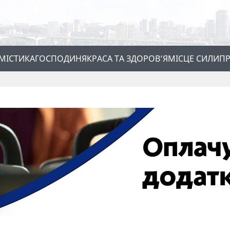
МІСТИКА
ГОСПОДИНЯ
КРАСА ТА ЗДОРОВ’Я
МІСЦЕ СИЛИ
ПР