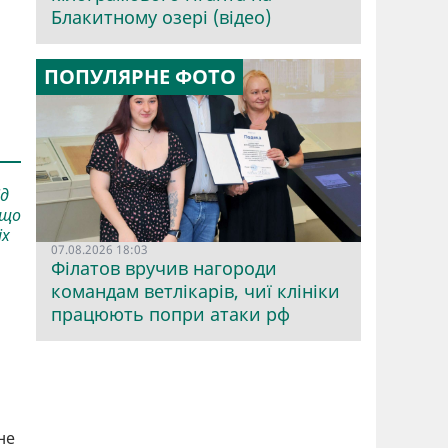
Блакитному озері (відео)
ПОПУЛЯРНЕ ФОТО
ід
 що
іх
07.08.2026 18:03
Філатов вручив нагороди
командам ветлікарів, чиї клініки
працюють попри атаки рф
не