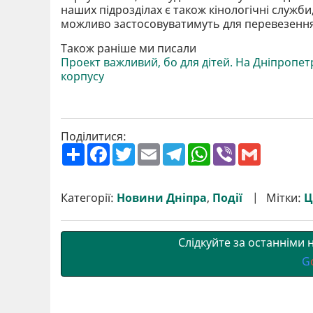
наших підрозділах є також кінологічні служб
можливо застосовуватимуть для перевезення 
Також раніше ми писали
Проект важливий, бо для дітей. На Дніпропе
корпусу
Поділитися:
П
F
T
E
T
W
V
G
о
a
w
m
e
h
i
m
ш
c
i
a
l
a
b
a
и
e
t
i
e
t
e
i
р
b
t
l
g
s
r
l
Категорії:
Новини Дніпра
,
Події
Мітки:
Ц
и
o
e
r
A
т
o
r
a
p
и
k
m
p
Слідкуйте за останніми
G