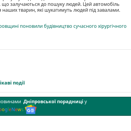
и, що залучаються до пошуку людей. Цей автомобіль
наших тварин, які шукатимуть людей під завалами.
тровщині поновили будівництво сучасного хірургічного
ікаві події
 новинами
Дніпровської порадниці
у
o
o
g
l
e
N
e
w
s