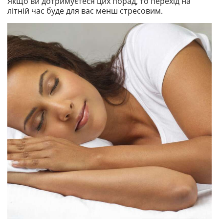
Якщо ви дотримуєтеся цих порад, то перехід на
літній час буде для вас менш стресовим.