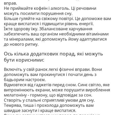
вправ.
Не приймайте кофеїн і алкоголь. Ці речовини
можуть посилити порушення сну.
Більше гуляйте на свіжому повітрі. Це допоможе вам
краще виспатися і підвищити рівень енергії.
Їжте здорову їжу. Збалансоване харчування
забезпечить ваш організм необхідними вітамінами
та мінералами, які допоможуть йому адаптуватися
до нового ритму.
Ось кілька додаткових порад, які можуть
бути корисними:
Включіть у свій ранок легкі фізичні вправи. Вони
допоможуть вам прокинутися і почати день з
бадьорим настроєм.
Відмовтеся від гаджетів перед сном. Синє світло, яке
випромінюють екрани, може порушити вироблення
мелатоніну - гормону, що відповідає за сон.
Створіть у спальні сприятливі умови для сну.
Темрява, тиша і прохолода допоможуть вам
швидше заснути і краще виспатися.