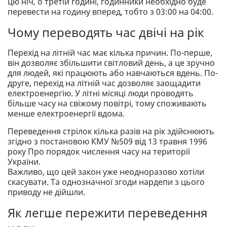
цю ніч, о третій годині, годинники необхідно буде
перевести на годину вперед, тобто з 03:00 на 04:00.
Чому переводять час двічі на рік
Перехід на літній час має кілька причин. По-перше,
він дозволяє збільшити світловий день, а це зручно
для людей, які працюють або навчаються вдень. По-
друге, перехід на літній час дозволяє заощадити
електроенергію. У літні місяці люди проводять
більше часу на свіжому повітрі, тому споживають
менше електроенергії вдома.
Переведення стрілок кілька разів на рік здійснюють
згідно з постановою КМУ №509 від 13 травня 1996
року Про порядок числення часу на території
України.
Важливо, що цей закон уже неодноразово хотіли
скасувати. Та однозначної згоди нардепи з цього
приводу не дійшли.
Як легше пережити переведення