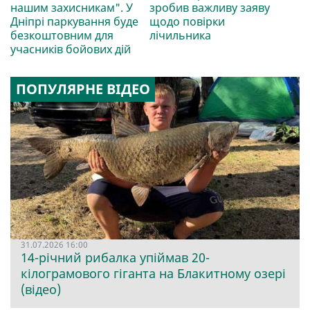
нашим захисникам". У
зробив важливу заяву
Дніпрі паркування буде
щодо повірки
безкоштовним для
лічильника
учасників бойових дій
ПОПУЛЯРНЕ ВІДЕО
31.07.2026 16:00
14-річний рибалка упіймав 20-
кілограмового гіганта на Блакитному озері
(відео)