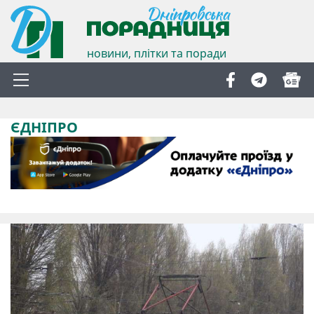
новини, плітки та поради
ЄДНІПРО