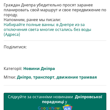
Граждан Днепра убедительно просят заранее
планировать свой маршрут и свое передвижение по
городу.
Напомним, ранее мы писали:
Набирайте полные ванны: в Днепре из-за
отключения света многие остались без воды
(Адреса)
Поділитися:
Категорії:
Новини Дніпра
Мітки:
Дніпро
,
транспорт
,
движение трамвая
Слідкуйте за останніми новинами
Дніпровської
порадниці
у
G
o
o
g
l
e
N
e
w
s