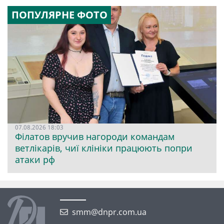
ПОПУЛЯРНЕ ФОТО
07.08.2026 18:03
Філатов вручив нагороди командам
ветлікарів, чиї клініки працюють попри
атаки рф
smm@dnpr.com.ua