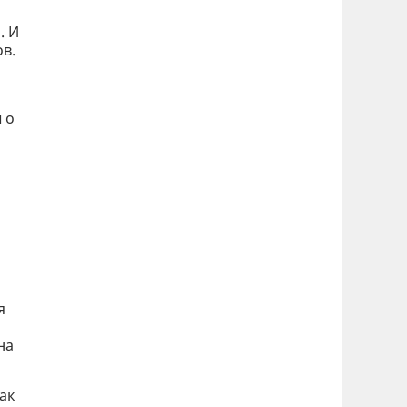
. И
в.
 о
я
на
ак