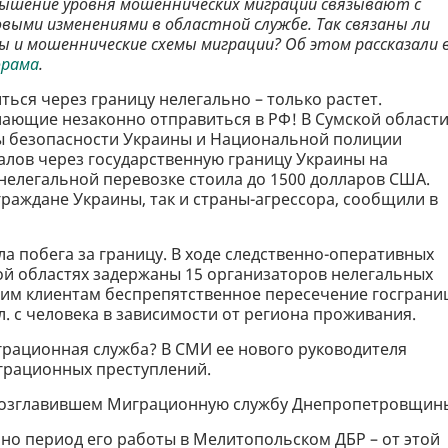
вышение уровня мошеннических миграций связывают с
ыми изменениями в областной службе. Так связаны ли
 и мошеннические схемы миграции? Об этом рассказали 
орама
.
ься через границу нелегально – только растет.
елающие незаконно отправиться в РФ! В Сумской област
ы безопасности Украины и Национальной полиции
алов через государственную границу Украины на
 нелегальной перевозке стоила до 1500 долларов США.
раждане Украины, так и страны-агрессора, сообщили в
а побега за границу. В ходе следственно-оперативных
кой областях задержаны 15 организаторов нелегальных
оим клиентам беспрепятственное пересечение госграни
ол. с человека в зависимости от региона проживания.
играционная служба? В СМИ ее нового руководителя
грационных преступлений.
о возглавившем Миграционную службу Днепропетровщин
но период его работы в Мелитопольском ДБР – от этой