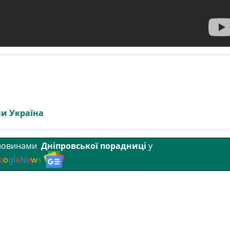
и Україна
 новинами
Дніпровської порадниці
у
o
o
g
l
e
N
e
w
s