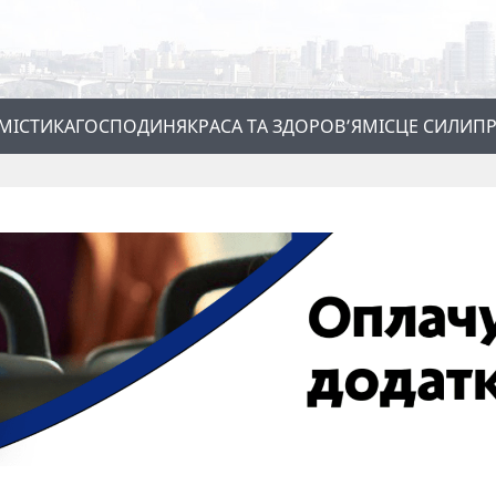
МІСТИКА
ГОСПОДИНЯ
КРАСА ТА ЗДОРОВ’Я
МІСЦЕ СИЛИ
ПР