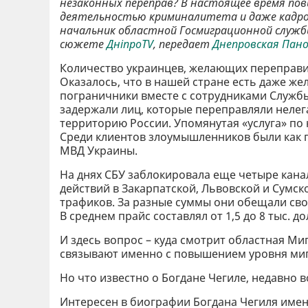
незаконных переправ? В настоящее время по
деятельностью криминалитета и даже кадров
начальник областной Госмиграционной службы
сюжете
ДніпроTV
, передает
Днепровская Пан
Количество украинцев, желающих переправит
Оказалось, что в нашей стране есть даже ж
пограничники вместе с сотрудниками Служб
задержали лиц, которые переправляли нелег
территорию России. Упомянутая «услуга» по
Среди клиентов злоумышленников были как г
МВД Украины.
На днях СБУ заблокировала еще четыре канал
действий в Закарпатской, Львовской и Сумс
трафиков. За разные суммы они обещали св
В среднем прайс составлял от 1,5 до 8 тыс. д
И здесь вопрос – куда смотрит областная М
связывают именно с повышением уровня ми
Но что известно о Богдане Чегиле, недавн
Интересен в биографии Богдана Чегиля имен