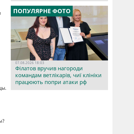
ПОПУЛЯРНЕ ФОТО
в
и
07.08.2026 18:03
Філатов вручив нагороди
командам ветлікарів, чиї клініки
працюють попри атаки рф
цы.
ы?