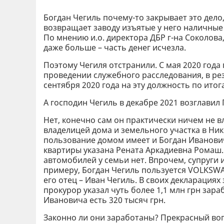
Богдан Чегиль почему-то закрывает это дело
возвращает заводу изъятые у него наличные 
По мнению и.о. директора ДБР г-на Соколова
даже больше – часть денег исчезла.
Поэтому Чегиля отстранили. С мая 2020 года
проведении служебного расследования, в рез
сентября 2020 года на эту должность по ито
А господин Чегиль в декабре 2021 возглави
Нет, конечно сам он практически ничем не 
владелицей дома и земельного участка в Ник
пользование домом имеет и Богдан Иванович
квартиры указана Рената Аркадиевна Ромаш.
автомобилей у семьи нет. Впрочем, супруги
примеру, Богдан Чегиль пользуется VOLKSWA
его отец – Иван Чегиль. В своих декларациях 
прокурор указал чуть более 1,1 млн грн зар
Ивановича есть 320 тысяч грн.
Законно ли они заработаны? Прекрасный вопр