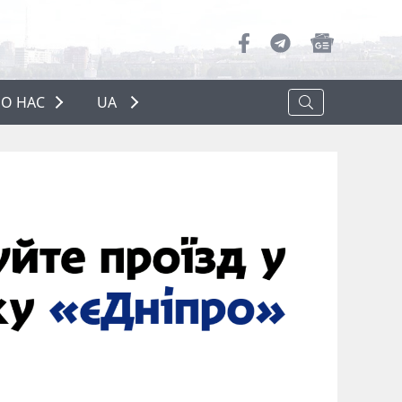
О НАС
UA
ПРО НАС
РЕКЛАМА
ПОЛІТИКА КОНФІДЕНЦІЙНОСТІ