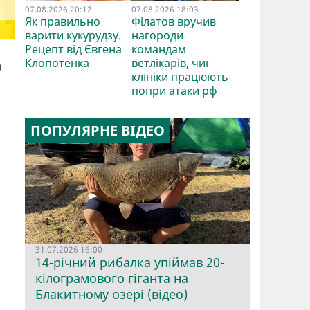
07.08.2026 20:12
07.08.2026 18:03
Як правильно
Філатов вручив
варити кукурудзу.
нагороди
Рецепт від Євгена
командам
Клопотенка
ветлікарів, чиї
а
клініки працюють
попри атаки рф
ПОПУЛЯРНЕ ВІДЕО
31.07.2026 16:00
14-річний рибалка упіймав 20-
кілограмового гіганта на
Блакитному озері (відео)