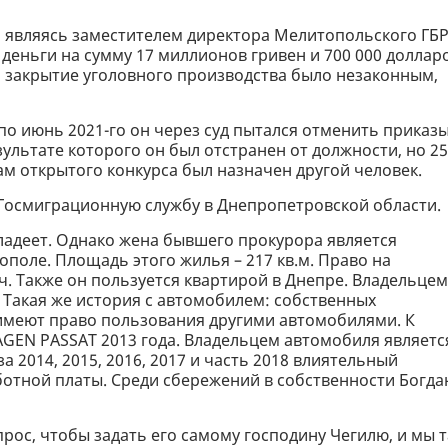
, являясь заместителем директора Мелитопольского ГБР
деньги на сумму 17 миллионов гривен и 700 000 долларо
, закрытие уголовного производства было незаконным,
 по июнь 2021-го он через суд пытался отменить приказы
ультате которого он был отстранен от должности, но 25
гам открытого конкурса был назначен другой человек.
л Госмиграционную службу в Днепропетровской области.
владеет. Однако жена бывшего прокурора является
ополе. Площадь этого жилья – 217 кв.м. Право на
. Также он пользуется квартирой в Днепре. Владельцем
 Такая же история с автомобилем: собственных
 имеют право пользования другими автомобилями. К
GEN PASSAT 2013 года. Владельцем автомобиля являетс
за 2014, 2015, 2016, 2017 и часть 2018 влиятельный
аботной платы. Среди сбережений в собственности Богда
ос, чтобы задать его самому господину Чегилю, и мы т