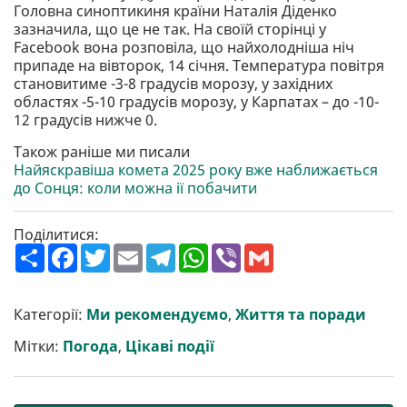
Головна синоптикиня країни Наталія Діденко
зазначила, що це не так. На своїй сторінці у
Facebook вона розповіла, що найхолодніша ніч
припаде на вівторок, 14 січня. Температура повітря
становитиме -3-8 градусів морозу, у західних
областях -5-10 градусів морозу, у Карпатах – до -10-
12 градусів нижче 0.
Також раніше ми писали
Найяскравіша комета 2025 року вже наближається
до Сонця: коли можна ії побачити
Поділитися:
П
F
T
E
T
W
V
G
о
a
w
m
e
h
i
m
ш
c
i
a
l
a
b
a
и
e
t
i
e
t
e
i
р
b
t
l
g
s
r
l
Категорії:
Ми рекомендуємо
,
Життя та поради
и
o
e
r
A
т
o
r
a
p
Мітки:
Погода
,
Цікаві події
и
k
m
p