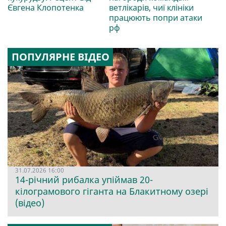
Євгена Клопотенка
ветлікарів, чиї клініки
працюють попри атаки
рф
ПОПУЛЯРНЕ ВІДЕО
31.07.2026 16:00
14-річний рибалка упіймав 20-
кілограмового гіганта на Блакитному озері
(відео)