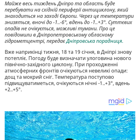
Майже весь тиждень Дніпро та область буде
перебувати на східній периферії антициклону, який
знаходиться на заході Європи. Через це температури
знизяться, вночі до -1..-6°, вдень до -1..+3°. Суттєвих
опадів не очікується, можливі тумани. Про це
повідомили в Дніпропетровському обласному
гідрометцентрі, передає
Дніпровська порадниця.
Вже наприкінці тижня, 18 та 19 січня, в Дніпрі знову
потепліє. Погоду буде визначати улоговина нового
північно-західного циклону. При проходженні
атмосферних фронтів очікуються невеликі опади:
дощ та мокрий сніг. Температура поступово
підвищуватиметься, очікуються нічні -1..+3°, вдень
+2..+5°.