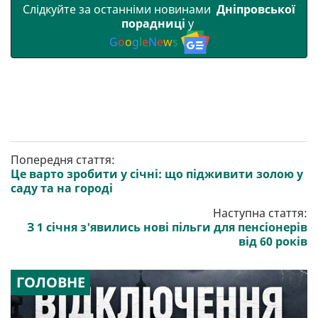
Слідкуйте за останніми новинами
Дніпровської
порадниці
у
G
o
o
g
l
e
N
e
w
s
Попередня стаття:
Це варто зробити у січні: що підживити золою у
саду та на городі
Наступна стаття:
З 1 січня з'явились нові пільги для пенсіонерів
від 60 років
ГОЛОВНЕ