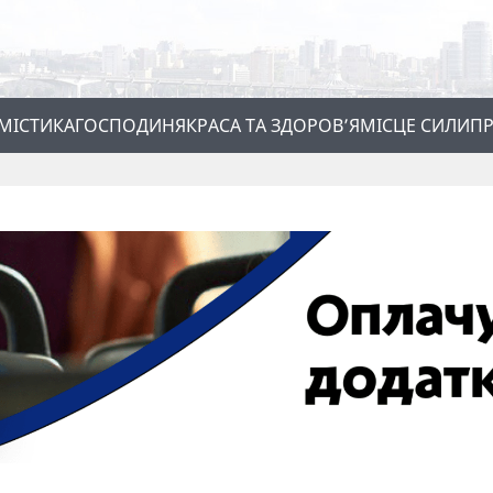
МІСТИКА
ГОСПОДИНЯ
КРАСА ТА ЗДОРОВ’Я
МІСЦЕ СИЛИ
ПР