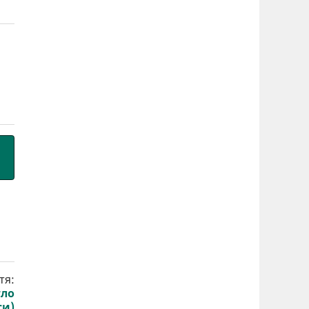
тя:
тло
си)