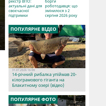
реєстр ВПО:
борги
актуальні дані для
роботодавця: що
своєчасної
змінилося з 2
підтримки
серпня 2026 року
ПОПУЛЯРНЕ ВІДЕО
31.07.2026 16:00
14-річний рибалка упіймав 20-
кілограмового гіганта на
Блакитному озері (відео)
ПОПУЛЯРНЕ ФОТО