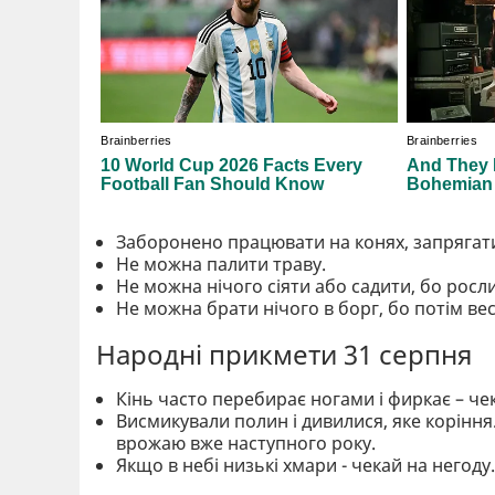
Заборонено працювати на конях, запрягати
Не можна палити траву.
Не можна нічого сіяти або садити, бо росл
Не можна брати нічого в борг, бо потім ве
Народні прикмети 31 серпня
Кінь часто перебирає ногами і фиркає – че
Висмикували полин і дивилися, яке коріння
врожаю вже наступного року.
Якщо в небі низькі хмари - чекай на негоду