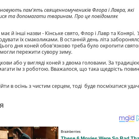
ановують пам'ять священномучеників Флора і Лавра, які
ися та допомагати тваринам. Про це повідомляє
має й інші назви - Кінське свято, Флор і Лавр та Конярі. 
дувати їх смаколиками. В останній день літа заборонял
Цього дня коней обов'язково треба було окропити свят
змогли пережити сувору зиму.
кови або у вигляді коней з двома головами. За традицією
гати їм з роботою. Вважалося, що така щедрість пови
йти в осінь з чистим серцем, тоді буде посміхатися удач
я