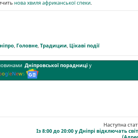
 мчить
нова хвиля африканської спеки
.
ніпро
,
Головне
,
Традиции
,
Цікаві події
 новинами
Дніпровської порадниці
у
o
o
g
l
e
N
e
w
s
Наступна стат
Із 8:00 до 20:00 у Дніпрі відключать сві
(Адре