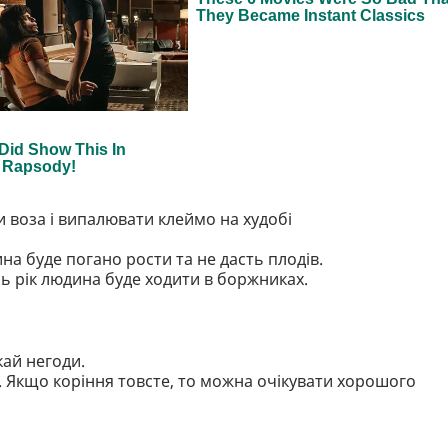
 воза і випалювати клеймо на худобі
ина буде погано рости та не дасть плодів.
сь рік людина буде ходити в боржниках.
кай негоди.
. Якщо коріння товсте, то можна очікувати хорошого
.