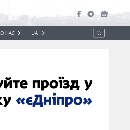
О НАС
UA
ПРО НАС
РЕКЛАМА
ПОЛІТИКА КОНФІДЕНЦІЙНОСТІ