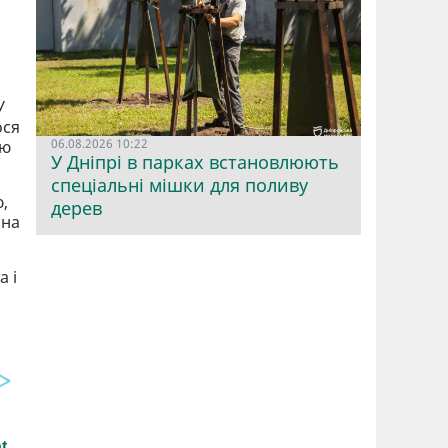
У
ося
06.08.2026 10:22
ою
У Дніпрі в парках встановлюють
спеціальні мішки для поливу
,
дерев
нна
а і