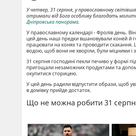
У четвер, 31 серпня, у православному світівш
отримали від Бога особливу благодать молит
Дніпровська панорама
.
У православному календарі - Фролів день. Він 
цей день наші предки вшановували коней й го
працювати на конях та проводити скакання. 
водою, щоб вони не хворіли, були міцними і 
31 серпня господині пекли печиво у формі під
пригощали незаможних продуктами та допома
окупитися сторицею.
У цей день радили відпустити образи, щоб уві
в домівку прийде достаток.
Що не можна робити 31 серпн