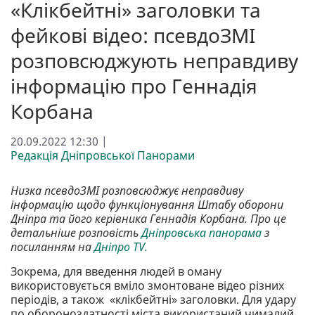
«Клікбейтні» заголовки та
фейкові відео: псевдоЗМІ
розповсюджують неправдиву
інформацію про Геннадія
Корбана
20.09.2022 12:30 |
Редакція Дніпровської Панорами
Низка псевдоЗМІ розповсюджує неправдиву
інформацію щодо функціонування Штабу оборони
Дніпра та його керівника Геннадія Корбана. Про це
детальніше розповість
Дніпровська панорама
з
посиланням на
Дніпро TV.
Зокрема, для введення людей в оману
використовується вміло змонтоване відео різних
періодів, а також «клікбейтні» заголовки. Для удару
по обороноздатності міста використаний чималий