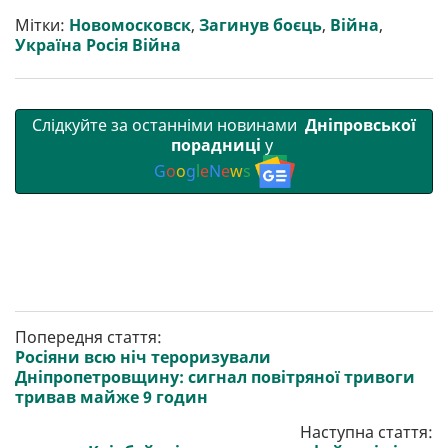
и
o
e
r
A
т
o
r
a
p
Мітки:
Новомосковск
,
Загинув боєць
,
Війна
,
и
k
m
p
Україна Росія Війна
Слідкуйте за останніми новинами
Дніпровської
порадниці
у
G
o
o
g
l
e
N
e
w
s
Попередня стаття:
Росіяни всю ніч тероризували
Дніпропетровщину: сигнал повітряної тривоги
тривав майже 9 годин
Наступна стаття: