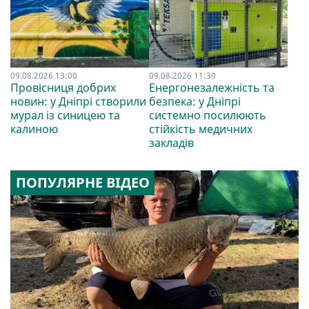
09.08.2026 13:00
09.08.2026 11:30
Провісниця добрих
Енергонезалежність та
новин: у Дніпрі створили
безпека: у Дніпрі
мурал із синицею та
системно посилюють
калиною
стійкість медичних
закладів
ПОПУЛЯРНЕ ВІДЕО