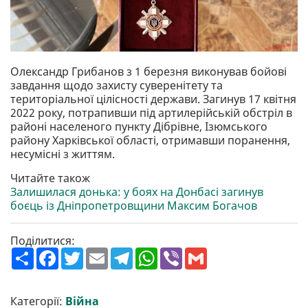
Олександр Грибанов з 1 березня виконував бойові
завдання щодо захисту суверенітету та
територіальної цілісності держави. Загинув 17 квітня
2022 року, потрапивши під артилерійській обстріл в
районі населеного пункту Дібрівне, Ізюмського
району Харківської області, отримавши поранення,
несумісні з життям.
Читайте також
Залишилася донька: у боях на Донбасі загинув
боєць із Дніпропетровщини Максим Богачов
Поділитися:
П
F
T
E
T
W
V
G
о
a
w
m
e
h
i
m
ш
c
i
a
l
a
b
a
и
e
t
i
e
t
e
i
р
b
t
l
g
s
r
l
Категорії:
Війна