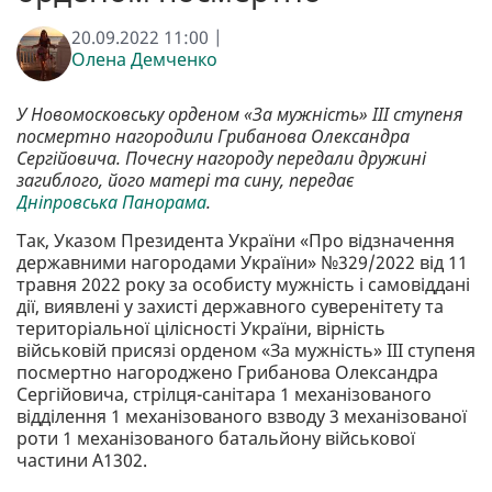
20.09.2022 11:00 |
Олена Демченко
У Новомосковську орденом «За мужність» ІІІ ступеня
посмертно нагородили Грибанова Олександра
Сергійовича. Почесну нагороду передали дружині
загиблого, його матері та сину, передає
Дніпровська Панорама
.
Так, Указом Президента України «Про відзначення
державними нагородами України» №329/2022 від 11
травня 2022 року за особисту мужність і самовіддані
дії, виявлені у захисті державного суверенітету та
територіальної цілісності України, вірність
військовій присязі орденом «За мужність» ІІІ ступеня
посмертно нагороджено Грибанова Олександра
Сергійовича, стрілця-санітара 1 механізованого
відділення 1 механізованого взводу 3 механізованої
роти 1 механізованого батальйону військової
частини А1302.