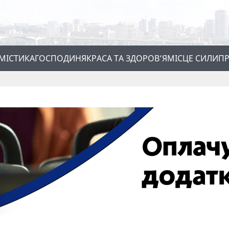
МІСТИКА
ГОСПОДИНЯ
КРАСА ТА ЗДОРОВ’Я
МІСЦЕ СИЛИ
ПР