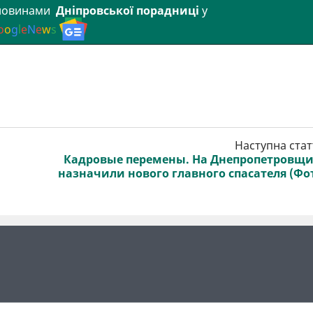
 новинами
Дніпровської порадниці
у
o
o
g
l
e
N
e
w
s
Наступна стат
Кадровые перемены. На Днепропетровщ
назначили нового главного спасателя (Фо