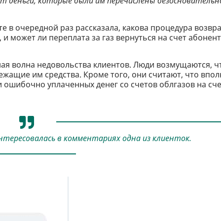
т деньги, которые были им перечислены безосновательн
е в очередной раз рассказала, какова процедура возвр
и может ли переплата за газ вернуться на счет абонен
ая волна недовольства клиентов. Люди возмущаются, ч
жащие им средства. Кроме того, они считают, что впол
ошибочно уплаченных денег со счетов облгазов на сч
оинтересовалась в комментариях одна из клиенток.