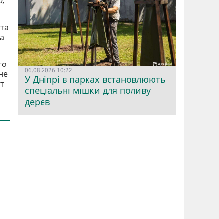
о,
ата
та
то
06.08.2026 10:22
не
У Дніпрі в парках встановлюють
ет
спеціальні мішки для поливу
дерев