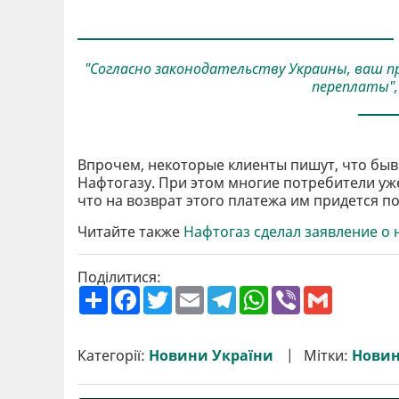
"Согласно законодательству Украины, ваш 
переплаты",
Впрочем, некоторые клиенты пишут, что быв
Нафтогазу. При этом многие потребители уж
что на возврат этого платежа им придется п
Читайте также
Нафтогаз сделал заявление о 
Поділитися:
П
F
T
E
T
W
V
G
о
a
w
m
e
h
i
m
ш
c
i
a
l
a
b
a
и
e
t
i
e
t
e
i
р
b
t
l
g
s
r
l
Категорії:
Новини України
Мітки:
Новин
и
o
e
r
A
т
o
r
a
p
и
k
m
p