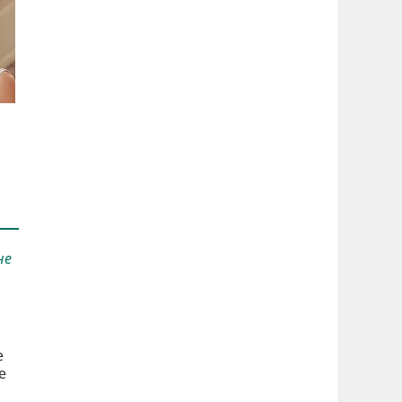
не
е
е