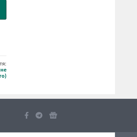
тя:
ине
то)