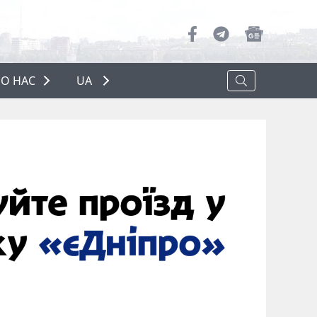
О НАС
UA
ПРО НАС
РЕКЛАМА
ПОЛІТИКА КОНФІДЕНЦІЙНОСТІ