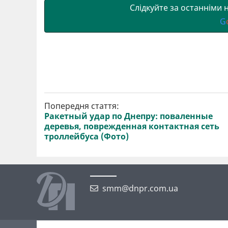
Слідкуйте за останніми
G
Попередня стаття:
Ракетный удар по Днепру: поваленные
деревья, поврежденная контактная сеть
троллейбуса (Фото)
smm@dnpr.com.ua