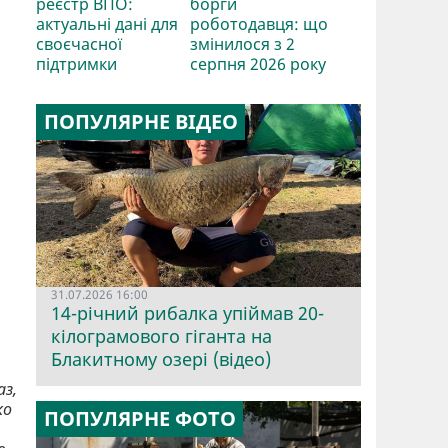
реєстр ВПО:
борги
актуальні дані для
роботодавця: що
своєчасної
змінилося з 2
підтримки
серпня 2026 року
ПОПУЛЯРНЕ ВІДЕО
31.07.2026 16:00
14-річний рибалка упіймав 20-
кілограмового гіганта на
Блакитному озері (відео)
з,
ко
ПОПУЛЯРНЕ ФОТО