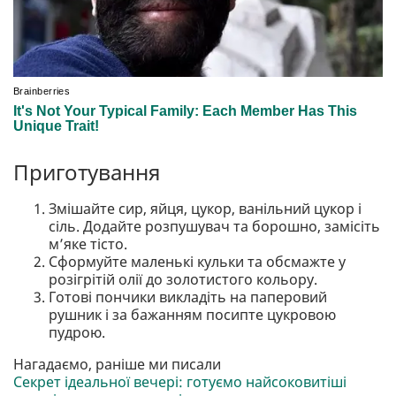
Приготування
Змішайте сир, яйця, цукор, ванільний цукор і
сіль. Додайте розпушувач та борошно, замісіть
м’яке тісто.
Сформуйте маленькі кульки та обсмажте у
розігрітій олії до золотистого кольору.
Готові пончики викладіть на паперовий
рушник і за бажанням посипте цукровою
пудрою.
Нагадаємо, раніше ми писали
Секрет ідеальної вечері: готуємо найсоковитіші