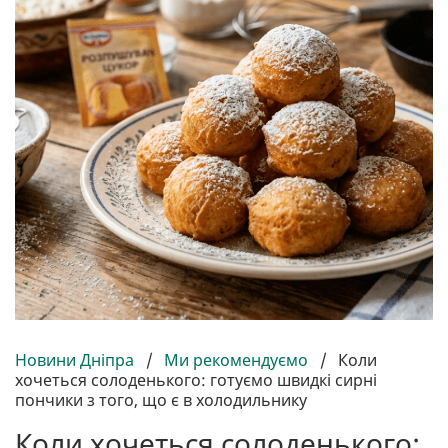
Новини Дніпра
/
Ми рекомендуємо
/
Коли
хочеться солоденького: готуємо швидкі сирні
пончики з того, що є в холодильнику
Коли хочеться солоденького: