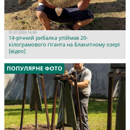
31.07.2026 16:00
14-річний рибалка упіймав 20-
кілограмового гіганта на Блакитному озері
(відео)
ПОПУЛЯРНЕ ФОТО