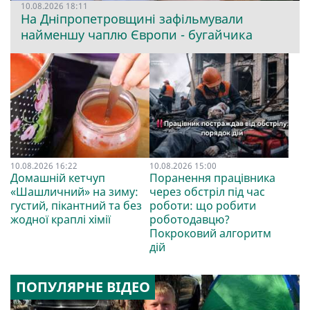
10.08.2026 18:11
На Дніпропетровщині зафільмували
найменшу чаплю Європи - бугайчика
10.08.2026 16:22
10.08.2026 15:00
Домашній кетчуп
Поранення працівника
«Шашличний» на зиму:
через обстріл під час
густий, пікантний та без
роботи: що робити
жодної краплі хімії
роботодавцю?
Покроковий алгоритм
дій
ПОПУЛЯРНЕ ВІДЕО