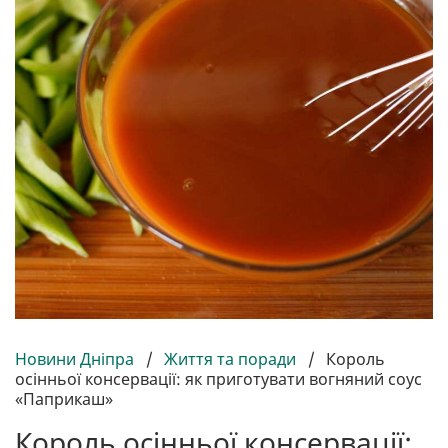
Новини Дніпра
/
Життя та поради
/
Король
осінньої консервації: як приготувати вогняний соус
«Паприкаш»
Король осінньої консервації: