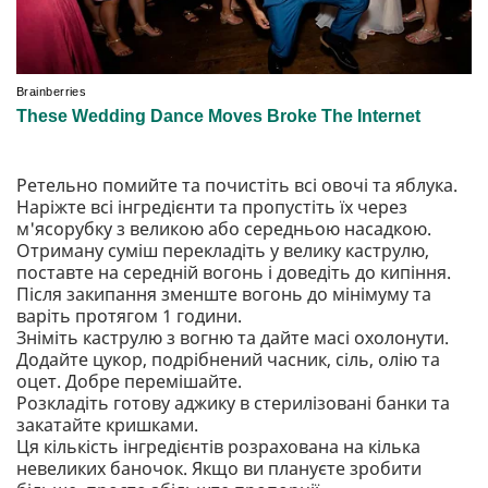
Ретельно помийте та почистіть всі овочі та яблука.
Наріжте всі інгредієнти та пропустіть їх через
м'ясорубку з великою або середньою насадкою.
Отриману суміш перекладіть у велику каструлю,
поставте на середній вогонь і доведіть до кипіння.
Після закипання зменште вогонь до мінімуму та
варіть протягом 1 години.
Зніміть каструлю з вогню та дайте масі охолонути.
Додайте цукор, подрібнений часник, сіль, олію та
оцет. Добре перемішайте.
Розкладіть готову аджику в стерилізовані банки та
закатайте кришками.
Ця кількість інгредієнтів розрахована на кілька
невеликих баночок. Якщо ви плануєте зробити