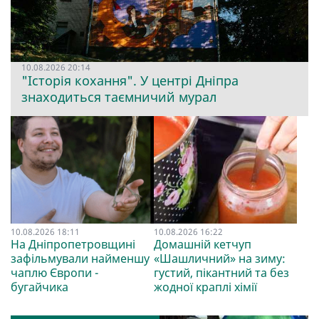
10.08.2026 20:14
"Історія кохання". У центрі Дніпра
знаходиться таємничий мурал
10.08.2026 18:11
10.08.2026 16:22
На Дніпропетровщині
Домашній кетчуп
зафільмували найменшу
«Шашличний» на зиму:
чаплю Європи -
густий, пікантний та без
бугайчика
жодної краплі хімії