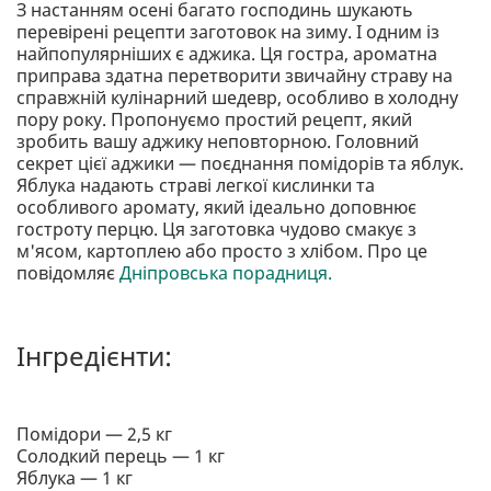
З настанням осені багато господинь шукають
перевірені рецепти заготовок на зиму. І одним із
найпопулярніших є аджика. Ця гостра, ароматна
приправа здатна перетворити звичайну страву на
справжній кулінарний шедевр, особливо в холодну
пору року. Пропонуємо простий рецепт, який
зробить вашу аджику неповторною. Головний
секрет цієї аджики — поєднання помідорів та яблук.
Яблука надають страві легкої кислинки та
особливого аромату, який ідеально доповнює
гостроту перцю. Ця заготовка чудово смакує з
м'ясом, картоплею або просто з хлібом. Про це
повідомляє
Дніпровська порадниця.
Інгредієнти:
Помідори — 2,5 кг
Солодкий перець — 1 кг
Яблука — 1 кг