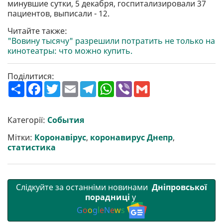
минувшие сутки, 5 декабря, госпитализировали 37
пациентов, выписали - 12.
Читайте также:
"Вовину тысячу" разрешили потратить не только на
кинотеатры: что можно купить.
Поділитися:
П
F
T
E
T
W
V
G
о
a
w
m
e
h
i
m
ш
c
i
a
l
a
b
a
и
e
t
i
e
t
e
i
р
b
t
l
g
s
r
l
Категорії:
События
и
o
e
r
A
т
o
r
a
p
Мітки:
Коронавірус
,
коронавирус Днепр
,
и
k
m
p
статистика
Слідкуйте за останніми новинами
Дніпровської
порадниці
у
G
o
o
g
l
e
N
e
w
s