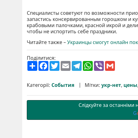
Специалисты советуют по возможности приоб
запастись консервированным горошком и ку
крабовыми палочками, красной икрой и дели
чтобы не испортить себе праздники.
Читайте также –
Украинцы смогут онлайн пок
Поділитися:
П
F
T
E
T
W
V
G
о
a
w
m
e
h
i
m
ш
c
i
a
l
a
b
a
и
e
t
i
e
t
e
i
р
b
t
l
g
s
r
l
Категорії:
События
Мітки:
укр-нет
,
цены
и
o
e
r
A
т
o
r
a
p
и
k
m
p
Слідкуйте за останніми
G