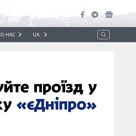
О НАС
UA
ПРО НАС
РЕКЛАМА
ПОЛІТИКА КОНФІДЕНЦІЙНОСТІ