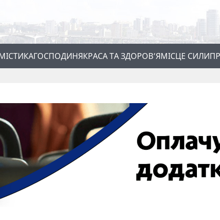
МІСТИКА
ГОСПОДИНЯ
КРАСА ТА ЗДОРОВ’Я
МІСЦЕ СИЛИ
ПР