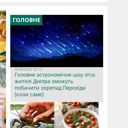
ГОЛОВНЕ
08.08.2026 20:12
Головне астрономічне шоу літа:
жителі Дніпра зможуть
побачити зорепад Персеїди
(коли саме)