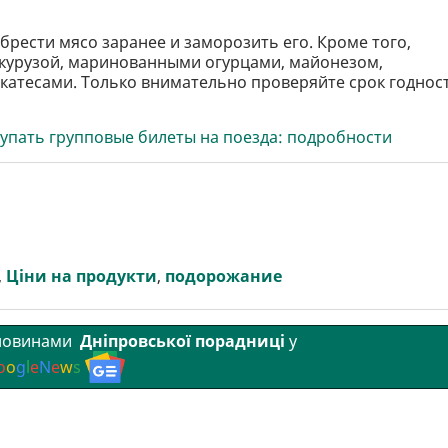
рести мясо заранее и заморозить его. Кроме того,
курузой, маринованными огурцами, майонезом,
катесами. Только внимательно проверяйте срок годност
упать групповые билеты на поезда: подробности
,
Ціни на продукти
,
подорожание
 новинами
Дніпровської порадниці
у
o
o
g
l
e
N
e
w
s