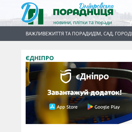
новини, плітки та поради
ВАЖЛИВЕ
ЖИТТЯ ТА ПОРАДИ
ДІМ, САД, ГОРОД
ЄДНІПРО