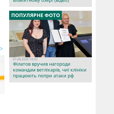
Блакитному озері (відео)
ПОПУЛЯРНЕ ФОТО
07.08.2026 18:03
Філатов вручив нагороди
командам ветлікарів, чиї клініки
працюють попри атаки рф