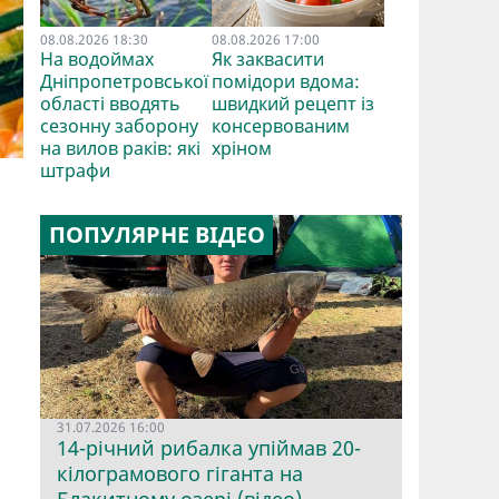
08.08.2026 18:30
08.08.2026 17:00
На водоймах
Як заквасити
Дніпропетровської
помідори вдома:
області вводять
швидкий рецепт із
сезонну заборону
консервованим
на вилов раків: які
хріном
штрафи
ПОПУЛЯРНЕ ВІДЕО
31.07.2026 16:00
14-річний рибалка упіймав 20-
кілограмового гіганта на