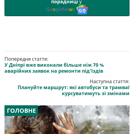
порадниці
у
G
o
o
g
l
e
N
e
w
s
Попередня стаття:
У Дніпрі вже виконали більше ніж 70 %
аварійних заявок на ремонти під’їздів
Наступна стаття:
Плануйте маршрут: які автобуси та трамваї
курсуватимуть зі змінами
ГОЛОВНЕ