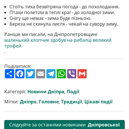
Стоїть тиха безвітряна погода - до похолодання.
Птахи полетіли в теплі краї - до холодної зими.
Снігу ще немає - зима буде пізньою.
Береза не скинула листя - чекай на сувору зиму.
Раніше ми писали, на Дніпропетровщині
маленький хлопчик здобув на рибалці великий
трофей
.
Поділитися:
П
F
T
E
T
W
V
G
о
a
w
m
e
h
i
m
ш
c
i
a
l
a
b
a
и
e
t
i
e
t
e
i
р
b
t
l
g
s
r
l
Категорії:
Новини Дніпра
,
Події
и
o
e
r
A
т
o
r
a
p
Мітки:
Дніпро
,
Головне
,
Традиції
,
Цікаві події
и
k
m
p
Слідкуйте за останніми новинами
Дніпровської