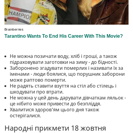
Не можна позичати воду, хліб і гроші, а також
підраховувати заготовки на зиму - до бідності.
Заборонено згадувати померлих і називати їх за
іменами - люди боялися, що порушник заборони
може раптово померти.
Не радять ставити взуття на стіл або стілець і
шкодувати про втрати.
Не можна у цей день дарувати дівчаткам ляльок -
це нібито може привести до безпліддя.
Хвалитися здоров'ям цього дня також
остерігалися.
Народні прикмети 18 жовтня