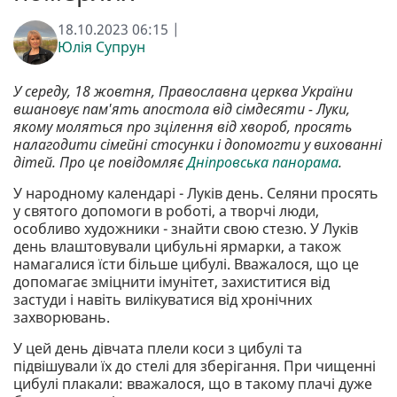
18.10.2023 06:15 |
Юлія Супрун
У середу, 18 жовтня, Православна церква України
вшановує пам'ять апостола від сімдесяти - Луки,
якому моляться про зцілення від хвороб, просять
налагодити сімейні стосунки і допомогти у вихованні
дітей. Про це повідомляє
Дніпровська панорама
.
У народному календарі - Луків день. Селяни просять
у святого допомоги в роботі, а творчі люди,
особливо художники - знайти свою стезю. У Луків
день влаштовували цибульні ярмарки, а також
намагалися їсти більше цибулі. Вважалося, що це
допомагає зміцнити імунітет, захиститися від
застуди і навіть вилікуватися від хронічних
захворювань.
У цей день дівчата плели коси з цибулі та
підвішували їх до стелі для зберігання. При чищенні
цибулі плакали: вважалося, що в такому плачі дуже