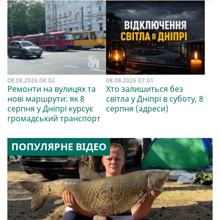
08.08.2026 08:02
08.08.2026 07:01
Ремонти на вулицях та
Хто залишиться без
нові маршрути: як 8
світла у Дніпрі в суботу, 8
серпня у Дніпрі курсує
серпня (адреси)
громадський транспорт
ПОПУЛЯРНЕ ВІДЕО