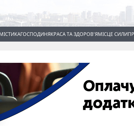
МІСТИКА
ГОСПОДИНЯ
КРАСА ТА ЗДОРОВ’Я
МІСЦЕ СИЛИ
ПР