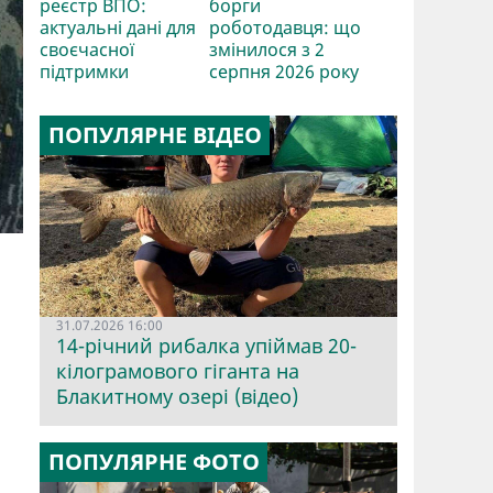
реєстр ВПО:
борги
актуальні дані для
роботодавця: що
своєчасної
змінилося з 2
підтримки
серпня 2026 року
ПОПУЛЯРНЕ ВІДЕО
31.07.2026 16:00
14-річний рибалка упіймав 20-
кілограмового гіганта на
Блакитному озері (відео)
ПОПУЛЯРНЕ ФОТО