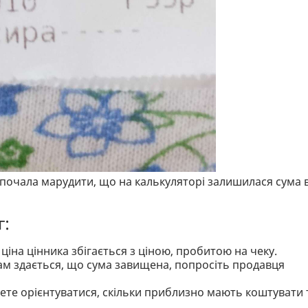
 почала марудити, що на калькуляторі залишилася сума в
г:
ціна цінника збігається з ціною, пробитою на чеку.
ам здається, що сума завищена, попросіть продавця
жете орієнтуватися, скільки приблизно мають коштувати 