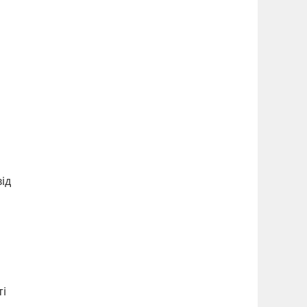
ід
ті