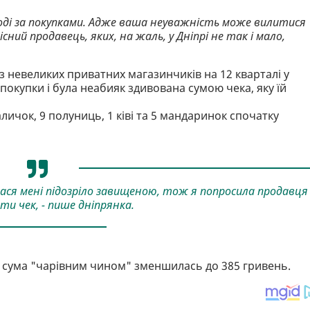
оді за покупками. Адже ваша неуважність може вилитися
ний продавець, яких, на жаль, у Дніпрі не так і мало,
з невеликих приватних магазинчиків на 12 кварталі у
 покупки і була неабияк здивована сумою чека, яку їй
аличок, 9 полуниць, 1 ківі та 5 мандаринок спочатку
лася мені підозріло завищеною, тож я попросила продавця
ти чек, - пише дніпрянка.
ку сума "чарівним чином" зменшилась до 385 гривень.