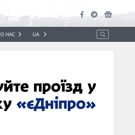
О НАС
UA
ПРО НАС
РЕКЛАМА
ПОЛІТИКА КОНФІДЕНЦІЙНОСТІ