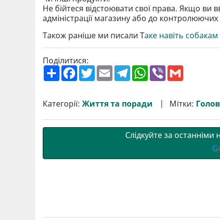
Не бійтеся відстоювати свої права. Якщо ви в
адміністрації магазину або до контролюючих 
Також раніше ми писали Т
аке навіть собакам
Поділитися:
П
F
T
E
T
W
V
G
о
a
w
m
e
h
i
m
ш
c
i
a
l
a
b
a
и
e
t
i
e
t
e
i
р
b
t
l
g
s
r
l
Категорії:
Життя та поради
Мітки:
Голо
и
o
e
r
A
т
o
r
a
p
и
k
m
p
Слідкуйте за останніми
G