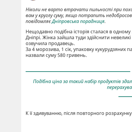
Ніколи не варто втрачати пильності при пох
вам у круглу суму, якщо потрапить недобросовіс
повідомляє
Дніпровська порадниця
.
Нещодавно подібна історія сталася в одному 
Дніпрі. Жінка зайшла туди здійснити невеликі
озвучила продавець.
За 4 морозива, 1 сік, упаковку кукурудзяних п
назвали суму 580 гривень.
Подібна ціна за такий набір продуктів зда
перерахува
К її здивуванню, після повторного розрахун