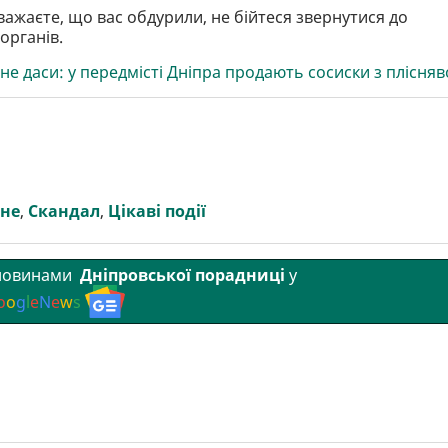
важаєте, що вас обдурили, не бійтеся звернутися до
органів.
 не даси: у передмісті Дніпра продають сосиски з плісня
вне
,
Скандал
,
Цікаві події
 новинами
Дніпровської порадниці
у
o
o
g
l
e
N
e
w
s