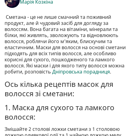
Марія Козкіна
Сметана - це не лише смачний та поживний
продукт, але й чудовий засіб для догляду за
волоссям. Вона багата на вітаміни, мінерали та
білки, які живлять, зволожують та відновлюють
волосся, роблячи його м'яким, блискучим та
еластичним. Маски для волосся на основі сметани
підходять для всіх типів волосся, але особливо
корисні для сухого, пошкодженого та ламкого
волосся. Які маски і для якого типу волосся можна
робити, розповість
Дніпровська порадниця
.
Ось кілька рецептів масок для
волосся зі сметани:
1. Маска для сухого та ламкого
волосся:
Змішайте 2 столові ложки сметани з 1 столовою
ложкою оливкової олії та 1 чайною ложкою меду.