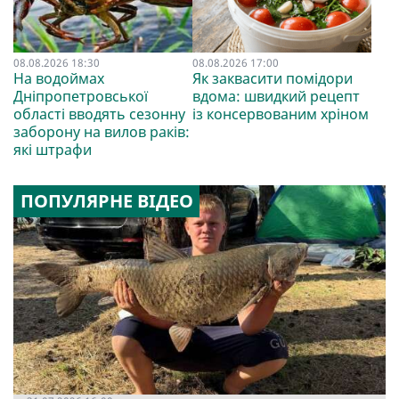
08.08.2026 18:30
08.08.2026 17:00
На водоймах
Як заквасити помідори
Дніпропетровської
вдома: швидкий рецепт
області вводять сезонну
із консервованим хріном
заборону на вилов раків:
які штрафи
ПОПУЛЯРНЕ ВІДЕО