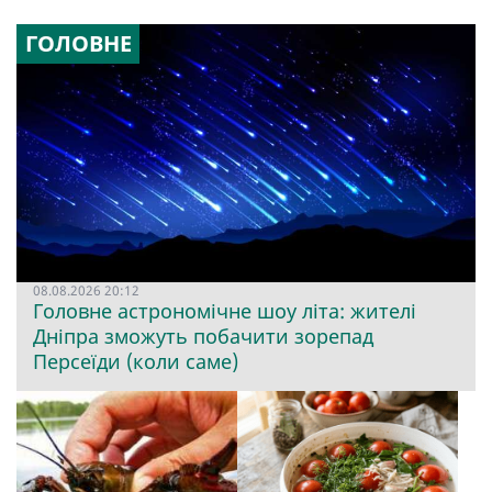
ГОЛОВНЕ
08.08.2026 20:12
Головне астрономічне шоу літа: жителі
Дніпра зможуть побачити зорепад
Персеїди (коли саме)