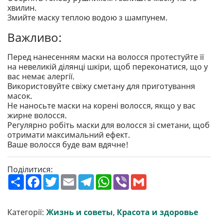
хвилин.
Змийте маску теплою водою з шампунем.
Важливо:
Перед нанесенням маски на волосся протестуйте її
на невеликій ділянці шкіри, щоб переконатися, що у
вас немає алергії.
Використовуйте свіжу сметану для приготування
масок.
Не наносьте маски на корені волосся, якщо у вас
жирне волосся.
Регулярно робіть маски для волосся зі сметани, щоб
отримати максимальний ефект.
Ваше волосся буде вам вдячне!
Поділитися:
П
F
T
E
T
W
V
G
о
a
w
m
e
h
i
m
ш
c
i
a
l
a
b
a
и
e
t
i
e
t
e
i
р
b
t
l
g
s
r
l
Категорії:
Жизнь и советы
,
Красота и здоровье
и
o
e
r
A