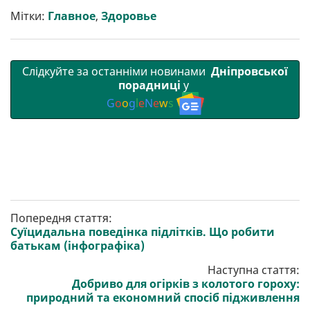
т
o
r
a
p
Мітки:
Главное
,
Здоровье
и
k
m
p
Слідкуйте за останніми новинами
Дніпровської
порадниці
у
G
o
o
g
l
e
N
e
w
s
Попередня стаття:
Суїцидальна поведінка підлітків. Що робити
батькам (інфографіка)
Наступна стаття:
Добриво для огірків з колотого гороху:
природний та економний спосіб підживлення