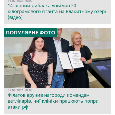
31.07.2026 16:00
14-річний рибалка упіймав 20-
кілограмового гіганта на Блакитному озері
(відео)
ПОПУЛЯРНЕ ФОТО
07.08.2026 18:03
Філатов вручив нагороди командам
ветлікарів, чиї клініки працюють попри
атаки рф