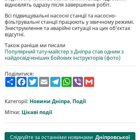
відновлять одразу після завершення робіт.
Всі підвищувальні насосні станції та насосно-
фільтрувальні станції працюють у звичному режимі.
Знеструмлення та аварійні ситуації на цих об’єктах
відсутні.
Також раніше ми писали
Популярний тату-майстер з Дніпра став одним з
найдосвідченіших бойових інструкторів (фото)
Поділитися:
П
F
T
E
T
W
V
G
о
a
w
m
e
h
i
m
ш
c
i
a
l
a
b
a
и
e
t
i
e
t
e
i
р
b
t
l
g
s
r
l
Категорії:
Новини Дніпра
,
Події
и
o
e
r
A
т
o
r
a
p
Мітки:
Цікаві події
и
k
m
p
Слідкуйте за останніми новинами
Дніпровської