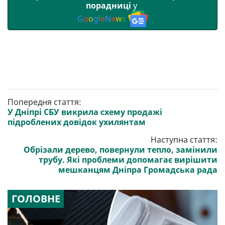
порадниці
у
G
o
o
g
l
e
N
e
w
s
Попередня стаття:
У Дніпрі СБУ викрила схему продажі
підроблених довідок ухилянтам
Наступна стаття:
Обрізали дерево, повернули тепло, замінили
трубу. Які проблеми допомагає вирішити
мешканцям Дніпра Громадська рада
ГОЛОВНЕ