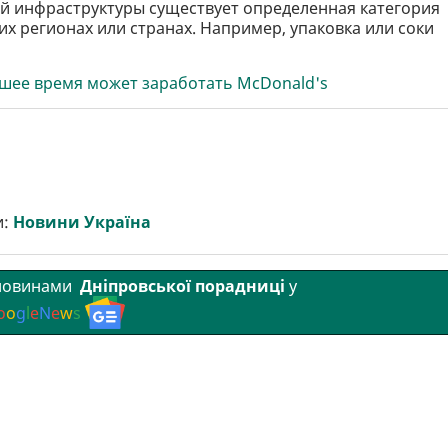
й инфраструктуры существует определенная категория
их регионах или странах. Например, упаковка или соки
йшее время может заработать McDonald's
и:
Новини Україна
 новинами
Дніпровської порадниці
у
o
o
g
l
e
N
e
w
s