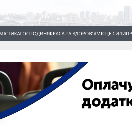
МІСТИКА
ГОСПОДИНЯ
КРАСА ТА ЗДОРОВ’Я
МІСЦЕ СИЛИ
ПР