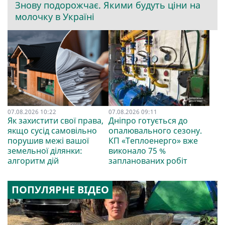
Знову подорожчає. Якими будуть ціни на
молочку в Україні
07.08.2026 10:22
07.08.2026 09:11
Як захистити свої права,
Дніпро готується до
якщо сусід самовільно
опалювального сезону.
порушив межі вашої
КП «Теплоенерго» вже
земельної ділянки:
виконало 75 %
алгоритм дій
запланованих робіт
ПОПУЛЯРНЕ ВІДЕО