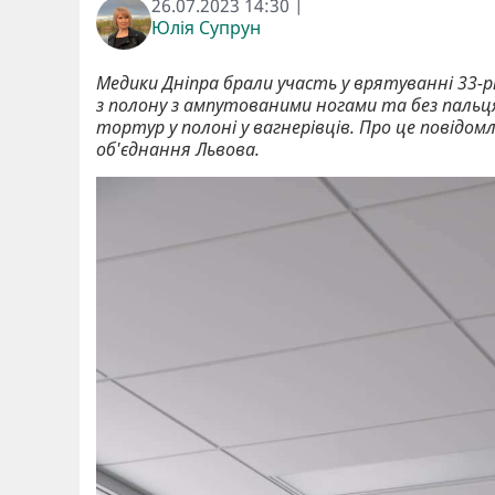
26.07.2023 14:30 |
Юлія Супрун
Медики Дніпра брали участь у врятуванні 33-рі
з полону з ампутованими ногами та без пальця
тортур у полоні у вагнерівців. Про це повідом
об'єднання Львова.