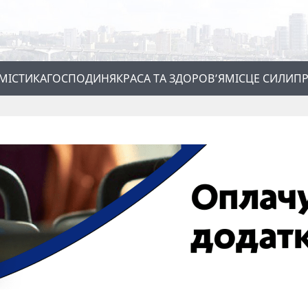
МІСТИКА
ГОСПОДИНЯ
КРАСА ТА ЗДОРОВ’Я
МІСЦЕ СИЛИ
ПР