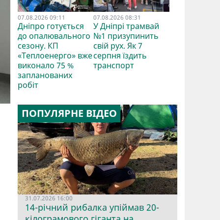
07.08.2026 09:11
07.08.2026 08:31
Дніпро готується
У Дніпрі трамвай
до опалювального
№1 призупинить
сезону. КП
свій рух. Як 7
«Теплоенерго» вже
серпня їздить
виконало 75 %
транспорт
запланованих
робіт
ПОПУЛЯРНЕ ВІДЕО
31.07.2026 16:00
14-річний рибалка упіймав 20-
кілограмового гіганта на