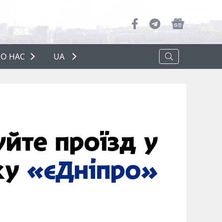
О НАС
UA
ПРО НАС
РЕКЛАМА
ПОЛІТИКА КОНФІДЕНЦІЙНОСТІ