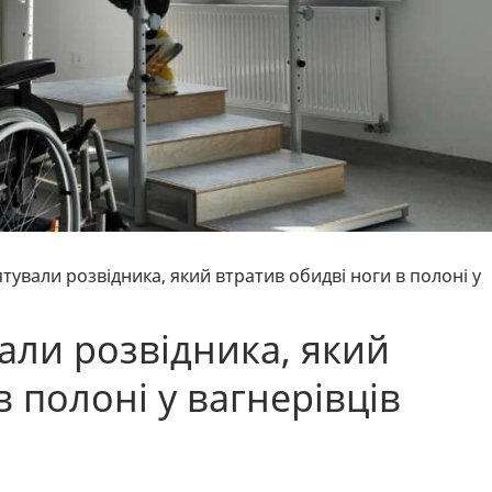
тували розвідника, який втратив обидві ноги в полоні у
али розвідника, який
в полоні у вагнерівців