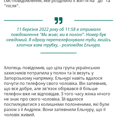
смс-повідомлення, яке розділило її життя на “до” та
“після”.
11 березня 2022 року об 11:58 я отримала
повідомлення "Ми живі, ми в полоні". Номер був
невідомий. Я одразу перетелефонувала туди, якийсь
хлопчик взяв трубку, - розповідає Ельнура.
Хлопець повідомив, що ціла група українських
захисників потрапила у полон та їх везуть у
Запорізькому напрямку. Ельнурі навіть вдалося
почути по телефону свого чоловіка. Він запевнив,
що все добре, але зв'язок обірвався й більше
телефон вже не відповідав. З того часу жінка нічого
не знає про свого чоловіка. Їй вдалося
поспилкуватися з колишніми полоненими, які були
разом з її Андрієм. Вони запевнили Ельнуру, що її
чоловік живий.