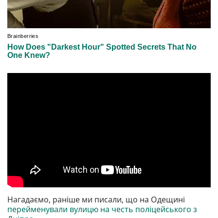
Нагадаємо, раніше ми писали, що на Одещині
перейменували вулицю на честь поліцейського з