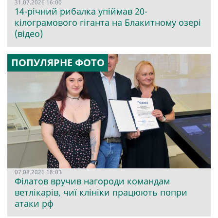
31.07.2026 16:00
14-річний рибалка упіймав 20-
кілограмового гіганта на Блакитному озері
(відео)
ПОПУЛЯРНЕ ФОТО
07.08.2026 18:03
Філатов вручив нагороди командам
ветлікарів, чиї клініки працюють попри
атаки рф