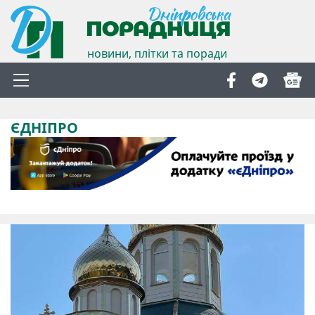
новини, плітки та поради
ЄДНІПРО