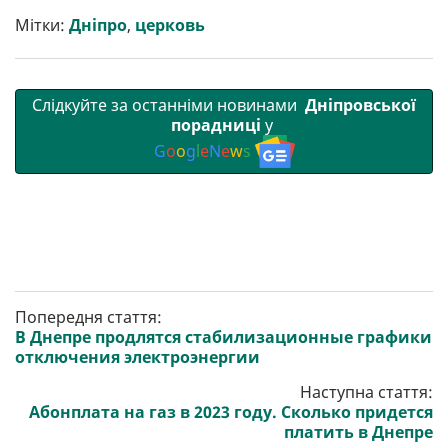
и
o
e
r
A
т
o
r
a
p
Мітки:
Дніпро
,
церковь
и
k
m
p
Слідкуйте за останніми новинами
Дніпровської
порадниці
у
G
o
o
g
l
e
N
e
w
s
Попередня стаття:
В Днепре продлятся стабилизационные графики
отключения электроэнергии
Наступна стаття:
Абонплата на газ в 2023 году. Сколько придется
платить в Днепре