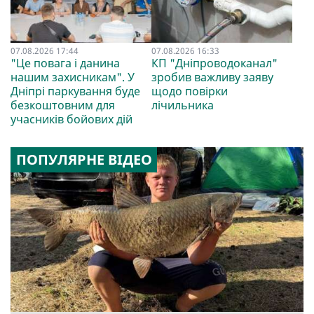
07.08.2026 17:44
07.08.2026 16:33
"Це повага і данина
КП "Дніпроводоканал"
нашим захисникам". У
зробив важливу заяву
Дніпрі паркування буде
щодо повірки
безкоштовним для
лічильника
учасників бойових дій
ПОПУЛЯРНЕ ВІДЕО