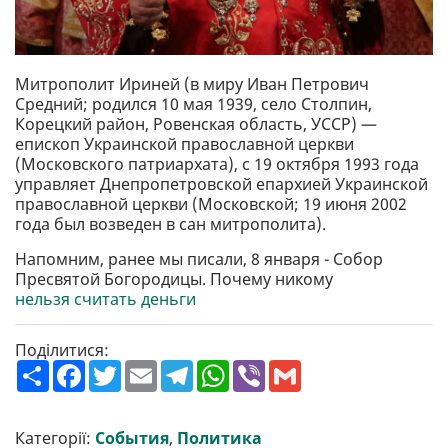
Митрополит Ириней (в миру Иван Петрович
Средний; родился 10 мая 1939, село Столпин,
Корецкий район, Ровенская область, УССР) —
епископ Украинской православной церкви
(Московского патриархата), с 19 октября 1993 года
управляет Днепропетровской епархией Украинской
православной церкви (Московской; 19 июня 2002
года был возведен в сан митрополита).
Напомним, ранее мы писали, 8 января - Собор
Пресвятой Богородицы. Почему никому
нельзя считать деньги
Поділитися:
П
F
T
E
T
W
V
G
о
a
w
m
e
h
i
m
ш
c
i
a
l
a
b
a
и
e
t
i
e
t
e
i
р
b
t
l
g
s
r
l
Категорії:
События
,
Политика