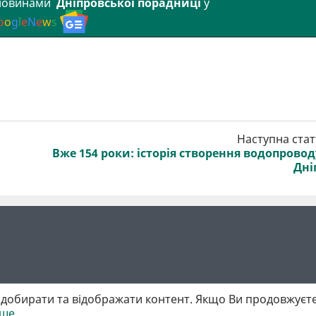
 новинами
Дніпровської порадниці
у
o
o
g
l
e
N
e
w
s
Наступна стат
Вже 154 роки: історія створення водопровод
Дні
добирати та відображати контент. Якщо Ви продовжуєте
іше
 матеріалів обов'язкове активне гіперпосилання у першому абзаці.