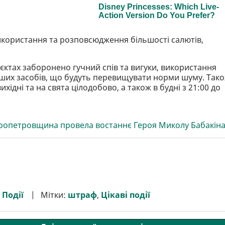
икористання та розповсюдження більшості салютів,
'єктах заборонено гучний спів та вигуки, використання
нших засобів, що будуть перевищувати норми шуму. Так
ідні та на свята цілодобово, а також в будні з 21:00 до
іпропетровщина провела востаннє Героя Миколу Бабакін
,
Події
Мітки:
штраф
,
Цікаві події