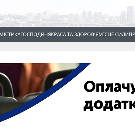
МІСТИКА
ГОСПОДИНЯ
КРАСА ТА ЗДОРОВ’Я
МІСЦЕ СИЛИ
ПР