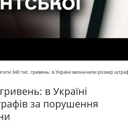
гати 340 тис. гривень: в Україні визначили розмір штра
гривень: в Україні
трафів за порушення
ни