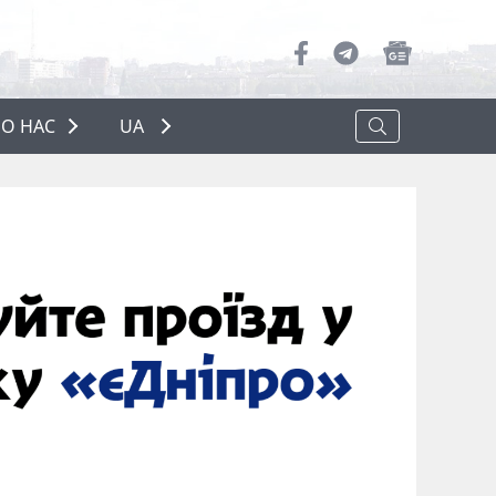
О НАС
UA
ПРО НАС
РЕКЛАМА
ПОЛІТИКА КОНФІДЕНЦІЙНОСТІ