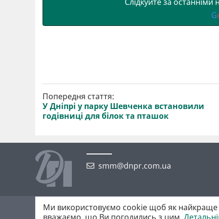
Слідкуйте за останніми
G
Попередня стаття:
У Дніпрі у парку Шевченка встановили
годівниці для білок та пташок
smm@dnpr.com.ua
Ми використовуємо cookie щоб як найкраще 
©2026 https://dnpr.com.ua Дніпровська порадниця
вважаємо, що Ви погодились з цим.
Детальн
Всі права захищені. При повному або частковому використанні