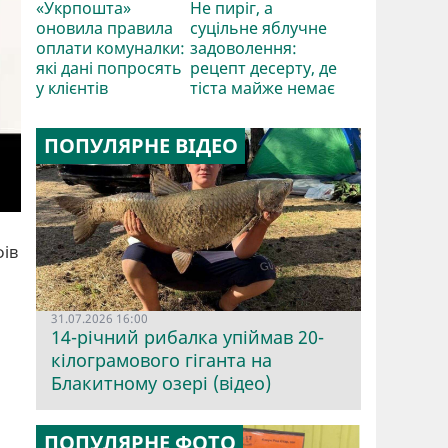
«Укрпошта»
Не пиріг, а
оновила правила
суцільне яблучне
оплати комуналки:
задоволення:
які дані попросять
рецепт десерту, де
у клієнтів
тіста майже немає
ПОПУЛЯРНЕ ВІДЕО
фів
31.07.2026 16:00
14-річний рибалка упіймав 20-
кілограмового гіганта на
Блакитному озері (відео)
ПОПУЛЯРНЕ ФОТО