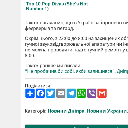
Також нагадаємо, що в Україні заборонено в
феєрверків та петард.
Окрім цього, з 22:00 до 8:00 на захищених об
гучної звуковідтворювальної апаратури чи і
не можна проводити надто гучний ремонт у вих
8:00.
Також раніше ми писали
"Не пробачив би собі, якби залишився". Дн
Поділитися:
П
F
T
E
T
W
V
G
о
a
w
m
e
h
i
m
ш
c
i
a
l
a
b
a
и
e
t
i
e
t
e
i
р
b
t
l
g
s
r
l
Категорії:
Новини Дніпра
,
Новини України
и
o
e
r
A
т
o
r
a
p
и
k
m
p