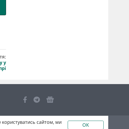
тя:
у у
прі
 користуватись сайтом, ми
OK