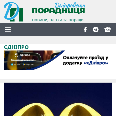
новини, плітки та поради
ЄДНІПРО