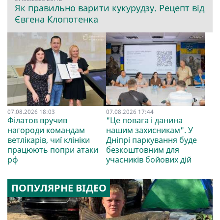
Як правильно варити кукурудзу. Рецепт від
Євгена Клопотенка
07.08.2026 18:03
07.08.2026 17:44
Філатов вручив
"Це повага і данина
нагороди командам
нашим захисникам". У
ветлікарів, чиї клініки
Дніпрі паркування буде
працюють попри атаки
безкоштовним для
рф
учасників бойових дій
ПОПУЛЯРНЕ ВІДЕО