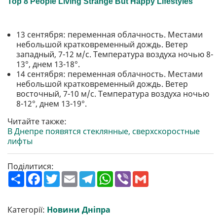
13 сентября: переменная облачность. Местами
небольшой кратковременный дождь. Ветер
западный, 7-12 м/с. Температура воздуха ночью 8-
13°, днем 13-18°.
14 сентября: переменная облачность. Местами
небольшой кратковременный дождь. Ветер
восточный, 7-10 м/с. Температура воздуха ночью
8-12°, днем 13-19°.
Читайте также:
В Днепре появятся стеклянные, сверхскоростные
лифты
Поділитися:
П
F
T
E
T
W
V
G
о
a
w
m
e
h
i
m
ш
c
i
a
l
a
b
a
и
e
t
i
e
t
e
i
р
b
t
l
g
s
r
l
Категорії:
Новини Дніпра
и
o
e
r
A