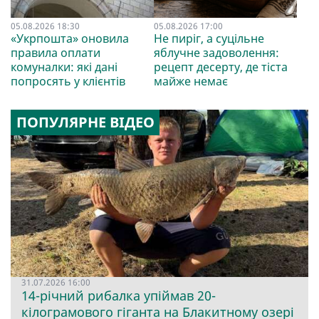
05.08.2026 18:30
05.08.2026 17:00
«Укрпошта» оновила
Не пиріг, а суцільне
правила оплати
яблучне задоволення:
комуналки: які дані
рецепт десерту, де тіста
попросять у клієнтів
майже немає
ПОПУЛЯРНЕ ВІДЕО
31.07.2026 16:00
14-річний рибалка упіймав 20-
кілограмового гіганта на Блакитному озері