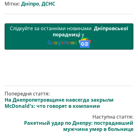
т
o
r
a
p
Мітки:
Дніпро
,
ДСНС
и
k
m
p
Слідкуйте за останніми новинами
Дніпровської
порадниці
у
G
o
o
g
l
e
N
e
w
s
Попередня стаття:
На Днепропетровщине навсегда закрыли
McDonald’s: что говорят в компании
Наступна стаття:
Ракетный удар по Днепру: пострадавший
мужчина умер в больнице