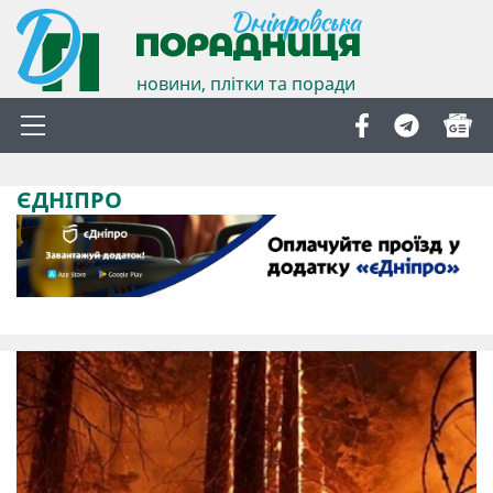
новини, плітки та поради
ЄДНІПРО