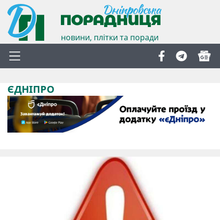
новини, плітки та поради
ЄДНІПРО