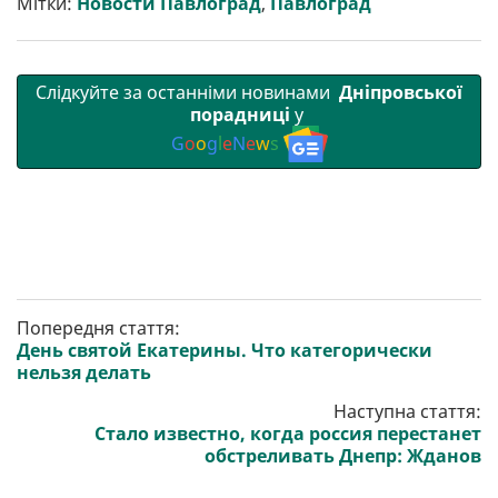
Мітки:
Новости Павлоград
,
Павлоград
и
k
m
p
Слідкуйте за останніми новинами
Дніпровської
порадниці
у
G
o
o
g
l
e
N
e
w
s
Попередня стаття:
День святой Екатерины. Что категорически
нельзя делать
Наступна стаття:
Стало известно, когда россия перестанет
обстреливать Днепр: Жданов