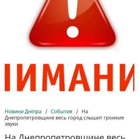
Новини Дніпра
/
События
/
На
Днепропетровщине весь город слышит громкие
звуки
На Днепропетровщине весь