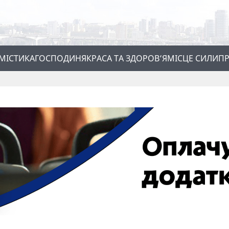
МІСТИКА
ГОСПОДИНЯ
КРАСА ТА ЗДОРОВ’Я
МІСЦЕ СИЛИ
ПР