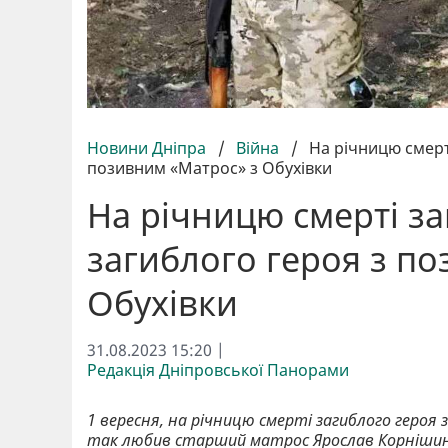
Новини Дніпра
/
Війна
/
На річницю смерті
позивним «Матрос» з Обухівки
На річницю смерті за
загиблого героя з п
Обухівки
31.08.2023 15:20 |
Редакція Дніпровської Панорами
1 вересня, на річницю смерті загиблого героя
так любив старший матрос Ярослав Корніши