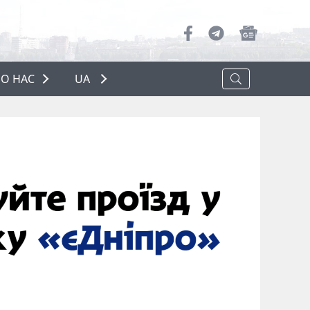
О НАС
UA
ПРО НАС
РЕКЛАМА
ПОЛІТИКА КОНФІДЕНЦІЙНОСТІ