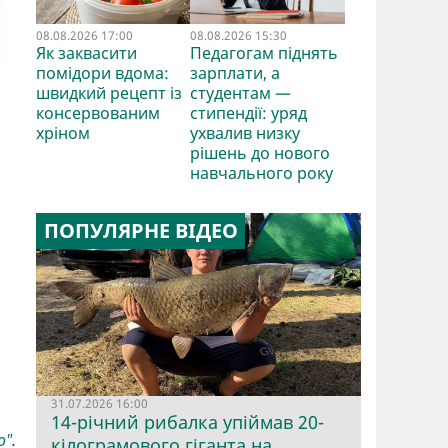
08.08.2026 17:00
08.08.2026 15:30
Як заквасити
Педагогам піднять
помідори вдома:
зарплати, а
швидкий рецепт із
студентам —
консервованим
стипендії: уряд
хріном
ухвалив низку
рішень до нового
навчального року
я
ПОПУЛЯРНЕ ВІДЕО
31.07.2026 16:00
14-річний рибалка упіймав 20-
о"
.
кілограмового гіганта на