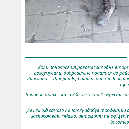
Коли почалося широкомасштабне вторгне
роздумували: добровільно подалися до райо
Ярослава. – Щоправда, Саша пішов на день ран
що 
Бойовий шлях сина з 2 березня по 1 вересня гов
Де і як від самого початку здобув трофейний 
заспокоював: «Мамо, автомати є в офіцерів
багатьох