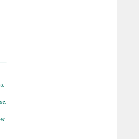
и,
ве,
не
а