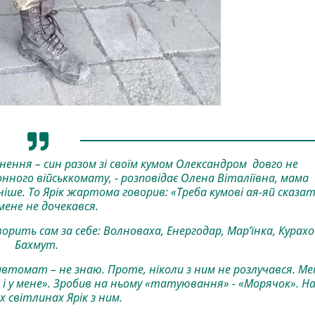
ння – син разом зі своїм кумом Олександром довго не
нного військкомату, - розповідає Олена Віталіївна, мама
іше. То Ярік жартома говорив: «Треба кумові ая-яй сказат
мене не дочекався.
орить сам за себе: Волноваха, Енергодар, Мар’їнка, Курахо
Бахмут.
автомат – не знаю. Проте, ніколи з ним не розлучався. Ме
 і у мене». Зробив на ньому «татуювання» - «Морячок». Н
 світлинах Ярік з ним.