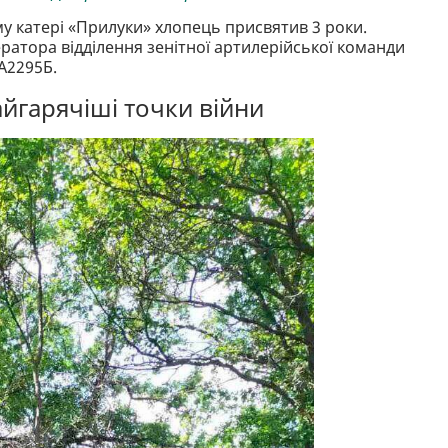
му катері «Прилуки» хлопець присвятив 3 роки.
ратора відділення зенітної артилерійської команди
А2295Б.
йгарячіші точки війни