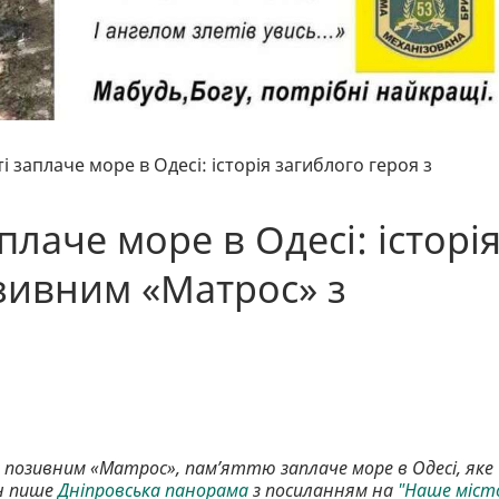
 заплаче море в Одесі: історія загиблого героя з
плаче море в Одесі: історі
озивним «Матрос» з
 з позивним «Матрос», пам’яттю заплаче море в Одесі, яке
н пише
Дніпровська панорама
з посиланням на
"Наше міст