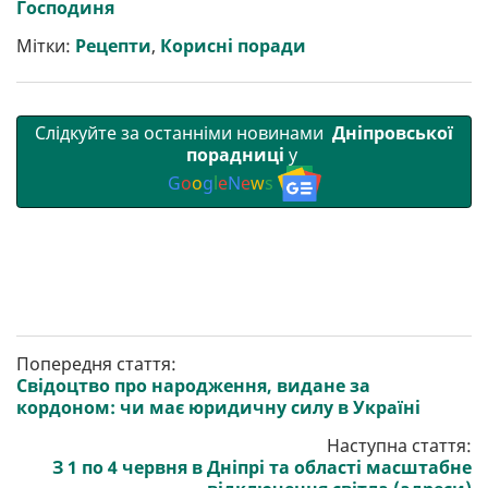
Господиня
т
o
r
a
p
и
k
m
p
Мітки:
Рецепти
,
Корисні поради
Слідкуйте за останніми новинами
Дніпровської
порадниці
у
G
o
o
g
l
e
N
e
w
s
Попередня стаття:
Свідоцтво про народження, видане за
кордоном: чи має юридичну силу в Україні
Наступна стаття:
З 1 по 4 червня в Дніпрі та області масштабне