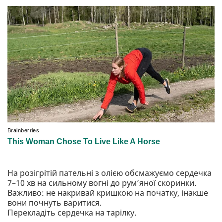
На розігрітій пательні з олією обсмажуємо сердечка
7–10 хв на сильному вогні до рум’яної скоринки.
Важливо: не накривай кришкою на початку, інакше
вони почнуть варитися.
Перекладіть сердечка на тарілку.