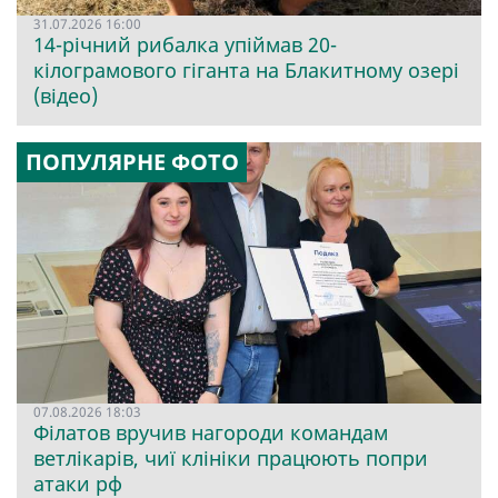
31.07.2026 16:00
14-річний рибалка упіймав 20-
кілограмового гіганта на Блакитному озері
(відео)
ПОПУЛЯРНЕ ФОТО
07.08.2026 18:03
Філатов вручив нагороди командам
ветлікарів, чиї клініки працюють попри
атаки рф