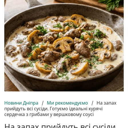
Новини Дніпра
/
Ми рекомендуємо
/
На запах
прийдуть всі сусіди. Готуємо ідеальні курячі
сердечка з грибами у вершковому соусі
На запах прийдуть всі сусіди.