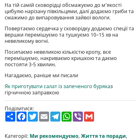
На тій самій сковорідці обсмажуємо до м’якості
цибулю нарізану півкільцями, далі додаємо гриби та
смажимо до випаровування зайвої вологи.
Повертаємо сердечка у сковорідку додаємо спеції та
вершки перемішуємо та тушкуємо 10–15 хв на
невеликому вогні.
Посипаємо невеликою кількістю кропу, все
перемішуємо, накриваємо кришкою та даємо
постояти 3-5 хвилин.
Нагадаємо, раніше ми писали
Як приготувати салат із запеченого буряка
з
гірчичною заправкою
Поділитися:
П
F
T
E
T
W
V
G
о
a
w
m
e
h
i
m
ш
c
i
a
l
a
b
a
и
e
t
i
e
t
e
i
р
b
t
l
g
s
r
l
Категорії:
Ми рекомендуємо
,
Життя та поради
,
и
o
e
r
A