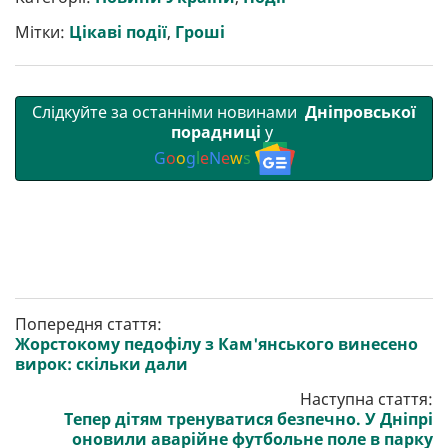
и
o
e
r
A
т
o
r
a
p
Мітки:
Цікаві події
,
Гроші
и
k
m
p
Слідкуйте за останніми новинами
Дніпровської
порадниці
у
G
o
o
g
l
e
N
e
w
s
Попередня стаття:
Жорстокому педофілу з Кам'янського винесено
вирок: скільки дали
Наступна стаття:
Тепер дітям тренуватися безпечно. У Дніпрі
оновили аварійне футбольне поле в парку