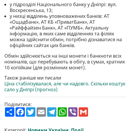
у підрозділі Національного банку у Дніпрі: вул.
Воскресенська, 13;
у низці відділень уповноважених банків: АТ
«Ощадбанк», АТ КБ «ПриватБанк», АТ
«Райффайзен Банк», АТ «ПУМБ». Актуальну
інформацію, в яких саме відділеннях та філіях
можна здійснити обмін, потрібно дізнаватися на
офіційних сайтах цих банків.
Обмін здійснюється на інші монети і банкноти всіх
номіналів, що перебувають в обігу, в сумах, кратних
10 копійкам (для розмінних монет).
Також раніше ми писали
Ціна стабілізувалася, але чи надовго. Скільки коштує
сало у Дніпрі (прогноз)
Поділитися:
П
F
T
E
T
W
V
G
о
a
w
m
e
h
i
m
ш
c
i
a
l
a
b
a
и
e
t
i
e
t
e
i
р
b
t
l
g
s
r
l
Категорії:
Новини України
,
Події