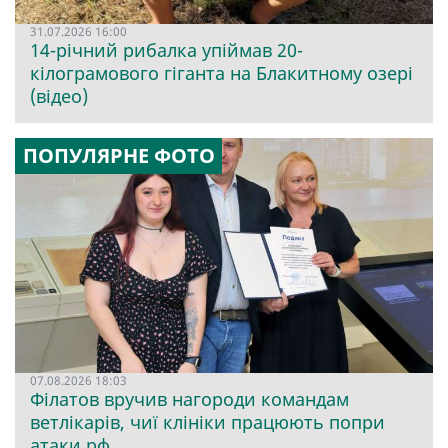
31.07.2026 16:00
14-річний рибалка упіймав 20-
кілограмового гіганта на Блакитному озері
(відео)
ПОПУЛЯРНЕ ФОТО
07.08.2026 18:03
Філатов вручив нагороди командам
ветлікарів, чиї клініки працюють попри
атаки рф