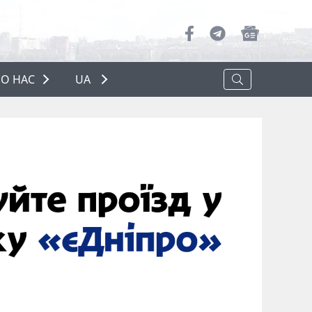
О НАС
UA
ПРО НАС
РЕКЛАМА
ПОЛІТИКА КОНФІДЕНЦІЙНОСТІ