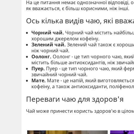
На це питання немає однозначної відповіді, о
як вважається, є більш корисними, ніж інші.
Ось кілька видів чаю, які вва
Чорний чай.
Чорний чай містить найбільше
хорошим джерелом кофеїну.
Зелений чай.
Зелений чай також є хороши
ніж чорний чай.
Оолонг.
Оолонг - це тип чорного чаю, яки
містить більше антиоксидантів, ніж звича
Пуер.
Пуер - це тип чорного чаю, який ферм
звичайний чорний чай.
Мате.
Мате - це напій, який виготовляється
кофеїну, а також антиоксиданти, поліфенол
Переваги чаю для здоров'я
Чай може принести користь здоров'ю в цілом