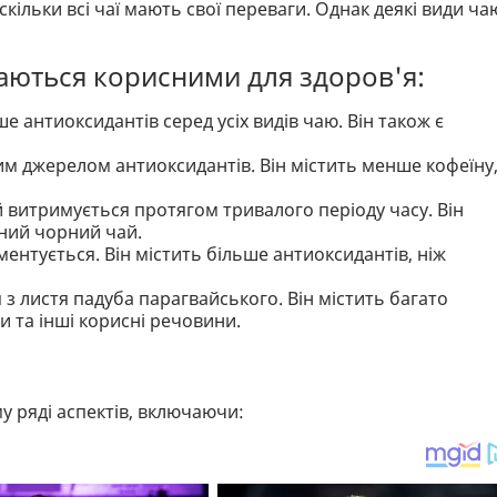
скільки всі чаї мають свої переваги. Однак деякі види ча
жаються корисними для здоров'я:
 антиоксидантів серед усіх видів чаю. Він також є
м джерелом антиоксидантів. Він містить менше кофеїну
й витримується протягом тривалого періоду часу. Він
йний чорний чай.
ентується. Він містить більше антиоксидантів, ніж
 з листя падуба парагвайського. Він містить багато
и та інші корисні речовини.
у ряді аспектів, включаючи: