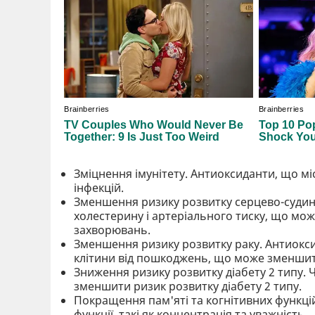
Зміцнення імунітету. Антиоксиданти, що мі
інфекцій.
Зменшення ризику розвитку серцево-судин
холестерину і артеріального тиску, що мо
захворювань.
Зменшення ризику розвитку раку. Антиокси
клітини від пошкоджень, що може зменшит
Зниження ризику розвитку діабету 2 типу.
зменшити ризик розвитку діабету 2 типу.
Покращення пам'яті та когнітивних функці
функції, такі як концентрація та уважність.