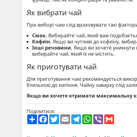
Як вибрати чай
При виборі чаю слід враховувати такі фактор
Смак.
Вибирайте чай, який вам подобаєть
Кофеїн.
Якщо ви чутливі до кофеїну, вибир
Інші речовини.
Якщо ви хочете уникнути 
вибирайте чай, який їх не містить.
Як приготувати чай
Для приготування чаю рекомендується викори
близькою до кипіння. Чайну заварку слід зал
Якщо ви хочете отримати максимальну ко
Поділитися:
П
F
T
E
T
W
V
G
о
a
w
m
e
h
i
m
ш
c
i
a
l
a
b
a
и
e
t
i
e
t
e
i
р
b
t
l
g
s
r
l