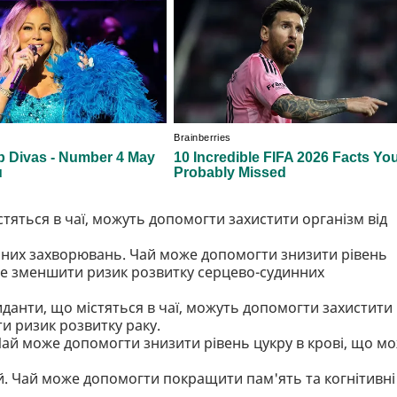
стяться в чаї, можуть допомогти захистити організм від
них захворювань. Чай може допомогти знизити рівень
же зменшити ризик розвитку серцево-судинних
данти, що містяться в чаї, можуть допомогти захистити
и ризик розвитку раку.
 Чай може допомогти знизити рівень цукру в крові, що м
й. Чай може допомогти покращити пам'ять та когнітивні