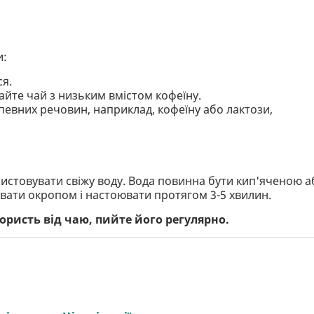
и:
ся.
айте чай з низьким вмістом кофеїну.
певних речовин, наприклад, кофеїну або лактози,
стовувати свіжу воду. Вода повинна бути кип'яченою а
ивати окропом і настоювати протягом 3-5 хвилин.
ристь від чаю, пийте його регулярно.