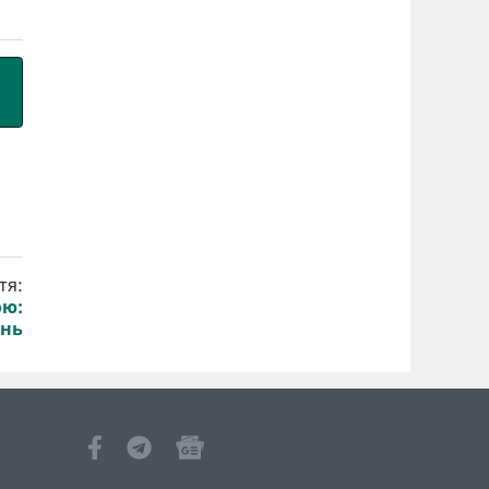
тя:
ою:
инь