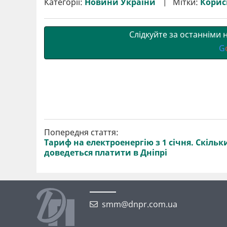
Категорії:
Новини України
Мітки:
Корис
и
o
e
r
A
т
o
r
a
p
и
k
m
p
Слідкуйте за останніми
G
Попередня стаття:
Тариф на електроенергію з 1 січня. Скільк
доведеться платити в Дніпрі
smm@dnpr.com.ua