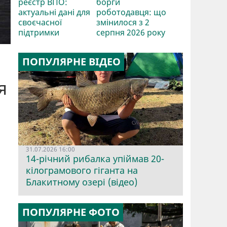
реєстр ВПО:
борги
актуальні дані для
роботодавця: що
своєчасної
змінилося з 2
підтримки
серпня 2026 року
ПОПУЛЯРНЕ ВІДЕО
я
31.07.2026 16:00
14-річний рибалка упіймав 20-
кілограмового гіганта на
Блакитному озері (відео)
ПОПУЛЯРНЕ ФОТО