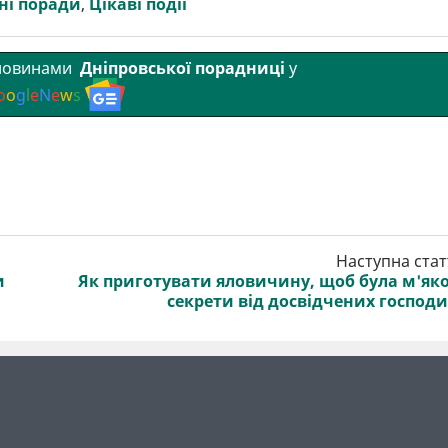
ні поради
,
Цікаві події
 новинами
Дніпровської порадниці
у
o
o
g
l
e
N
e
w
s
Наступна стат
и
Як приготувати яловичину, щоб була м'як
секрети від досвідчених господ