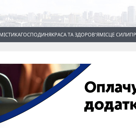
МІСТИКА
ГОСПОДИНЯ
КРАСА ТА ЗДОРОВ’Я
МІСЦЕ СИЛИ
ПР