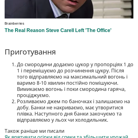
Приготування
До смородини додаємо цукор у пропорціях 1 до
1 і перемішуємо до розчинення цукру. Після
того відправляємо на максимальний вогонь і
варимо 8-10 хвилин постійно помішуючи.
Вимикаємо вогонь і поки смородина гаряча,
проціджуємо.
Розливаємо джем по баночках і залишаємо на
добу. Банки не накриваємо, має утворитися
плівка. Наступного дня банки закочуємо та
відправляємо у льох чи холодильник.
Також раніше ми писали
Як врятувати огірки від спеки та збільшити урожай.