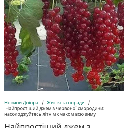
Новини Дніпра
/
Життя та поради
/
Найпростіший джем з червоної смородини:
насолоджуйтесь літнім смаком всю зиму
Найпростіший джем з