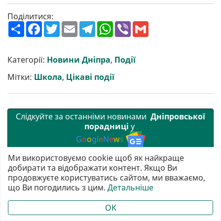
Поділитися:
П
F
T
E
T
W
V
G
о
a
w
m
e
h
i
m
ш
c
i
a
l
a
b
a
и
e
t
i
e
t
e
i
р
b
t
l
g
s
r
l
Категорії:
Новини Дніпра
,
Події
и
o
e
r
A
т
o
r
a
p
Мітки:
Школа
,
Цікаві події
и
k
m
p
Слідкуйте за останніми новинами
Дніпровської
порадниці
у
G
o
o
g
l
e
N
e
w
s
Ми використовуємо cookie щоб як найкраще
добирати та відображати контент. Якщо Ви
продовжуєте користуватись сайтом, ми вважаємо,
що Ви погодились з цим.
Детальніше
OK