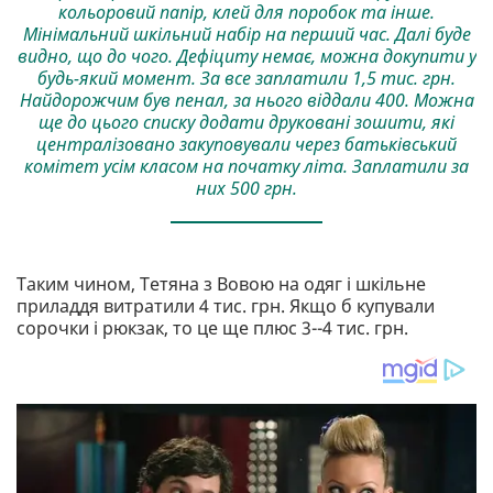
кольоровий папір, клей для поробок та інше.
Мінімальний шкільний набір на перший час. Далі буде
видно, що до чого. Дефіциту немає, можна докупити у
будь-який момент. За все заплатили 1,5 тис. грн.
Найдорожчим був пенал, за нього віддали 400. Можна
ще до цього списку додати друковані зошити, які
централізовано закуповували через батьківський
комітет усім класом на початку літа. Заплатили за
них 500 грн.
Таким чином, Тетяна з Вовою на одяг і шкільне
приладдя витратили 4 тис. грн. Якщо б купували
сорочки і рюкзак, то це ще плюс 3--4 тис. грн.