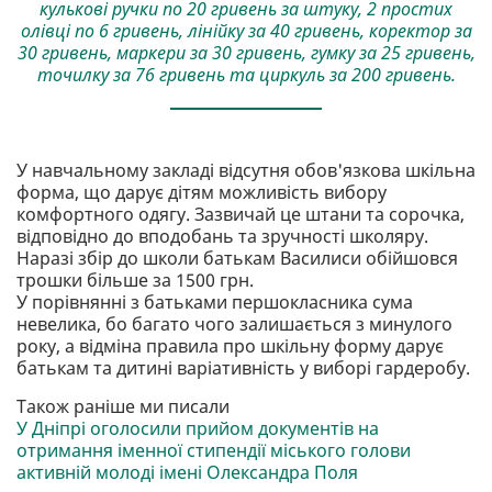
кулькові ручки по 20 гривень за штуку, 2 простих
олівці по 6 гривень, лінійку за 40 гривень, коректор за
30 гривень, маркери за 30 гривень, гумку за 25 гривень,
точилку за 76 гривень та циркуль за 200 гривень.
У навчальному закладі відсутня обов'язкова шкільна
форма, що дарує дітям можливість вибору
комфортного одягу. Зазвичай це штани та сорочка,
відповідно до вподобань та зручності школяру.
Наразі збір до школи батькам Василиси обійшовся
трошки більше за 1500 грн.
У порівнянні з батьками першокласника сума
невелика, бо багато чого залишається з минулого
року, а відміна правила про шкільну форму дарує
батькам та дитині варіативність у виборі гардеробу.
Також раніше ми писали
У Дніпрі оголосили прийом документів на
отримання іменної стипендії міського голови
активній молоді імені Олександра Поля