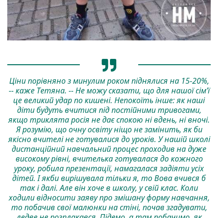
Ціни порівняно з минулим роком піднялися на 15-20%,
-- каже Тетяна. -- Не можу сказати, що для нашої сім’ї
це великий удар по кишені. Непокоїть інше: як наші
діти будуть вчитися під постійними тривогами,
якщо триклята росія не дає спокою ні вдень, ні вночі.
Я розумію, що очну освіту ніщо не замінить, як би
якісно вчителі не готувалися до уроків. У нашій школі
дистанційний навчальний процес проходив на дуже
високому рівні, вчителька готувалася до кожного
уроку, робила презентації, намагалася задіяти усіх
дітей. І якби вирішувала тільки я, то Вова вчився б
так і далі. Але він хоче в школу, у свій клас. Коли
ходили відносити заяву про змішану форму навчання,
то побачив свої малюнки на стіні, почав згадувати,
ледве не розплакався. Підемо, а там побачимо, як