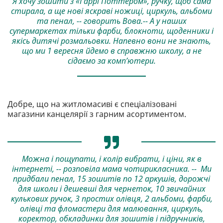
Я хочу зошити з «Гаррі Поттером», ручку, щоб сама
стирала, а ще нові яскраві ножиці, циркуль, альбоми
та пенал, -- говорить Вова.-- А у наших
супермаркетах тільки фарби, блокноти, щоденники і
якісь дитячі розмальовки. Напевно вони не знають,
що ми 1 вересня йдемо в справжню школу, а не
сідаємо за комп’ютери.
Добре, що на житломасиві є спеціалізовані
магазини канцелярії з гарним асортиментом.
Можна і пощупати, і колір вибрати, і ціни, як в
інтернеті, -- розповіла мама чотирикласника. -- Ми
придбали пенал, 15 зошитів по 12 аркушів, дорожчі
для школи і дешевші для чернеток, 10 звичайних
кулькових ручок, 3 простих олівця, 2 альбоми, фарби,
олівці та фломастери для малювання, циркуль,
коректор, обкладинки для зошитів і підручників,