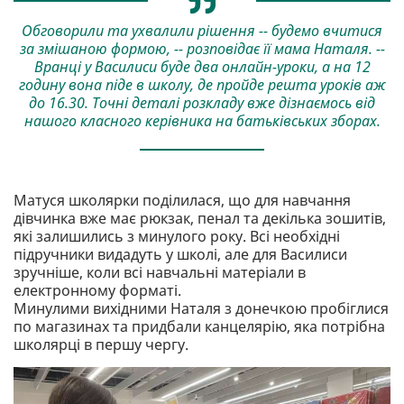
Обговорили та ухвалили рішення -- будемо вчитися
за змішаною формою, -- розповідає її мама Наталя. --
Вранці у Василиси буде два онлайн-уроки, а на 12
годину вона піде в школу, де пройде решта уроків аж
до 16.30. Точні деталі розкладу вже дізнаємось від
нашого класного керівника на батьківських зборах.
Матуся школярки поділилася, що для навчання
дівчинка вже має рюкзак, пенал та декілька зошитів,
які залишились з минулого року. Всі необхідні
підручники видадуть у школі, але для Василиси
зручніше, коли всі навчальні матеріали в
електронному форматі.
Минулими вихідними Наталя з донечкою пробіглися
по магазинах та придбали канцелярію, яка потрібна
школярці в першу чергу.