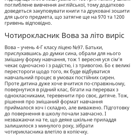
поглиблене вивчення англійської, тому додатково
доведеться закуповувати книги та друковані зошити
для цього предмета, що затягне ще на 970 та 1200
гривень відповідно.
Чотирокласник Вова за літо виріс
Вова – учень 4-Г класу ліцею №97. Батьки,
прислухавшись до думки сина, обрали для нього
змішану форму навчання, тож 1 вересня уся сім’я
чекає одночасно і з радістю, і з тривогою. Бо є великі
перестороги щодо того, як буде відбуватися
навчальний процес в умовах постійних сирен.
Проте дитина дуже хоче вчитися по-справжньому,
повернутися в рідний клас, бігати на перервах з
однокласниками, теревенити про своє, дитяче. Тож,
рішення про змішаний формат навчання
приймалося хоч і складно, але виважено. Підготовку
до повернення в школу почали завчасно. І
незважаючи на те, що деяке шкільне приладдя
залишилося з минулого року, зібрати
чотирикласника влетіло в копієчку.