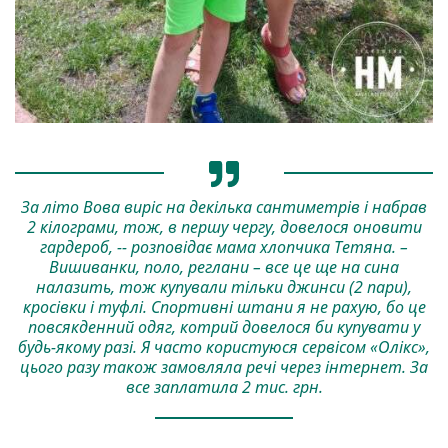
За літо Вова виріс на декілька сантиметрів і набрав
2 кілограми, тож, в першу чергу, довелося оновити
гардероб, -- розповідає мама хлопчика Тетяна. –
Вишиванки, поло, реглани – все це ще на сина
налазить, тож купували тільки джинси (2 пари),
кросівки і туфлі. Спортивні штани я не рахую, бо це
повсякденний одяг, котрий довелося би купувати у
будь-якому разі. Я часто користуюся сервісом «Олікс»,
цього разу також замовляла речі через інтернет. За
все заплатила 2 тис. грн.