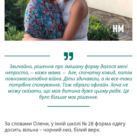
Звичайно, рішення про змішану форму далося мені
непросто, -- каже мама. -- Але, спочатку ковид, потім
повномасштабна війна. Діти здичавіли, а їм все-таки
потрібне спілкування. Тож обрали офлайн. Хоча не
можу сказати, що моя дитина дуже цьому радіє. Це
було більше моє рішення.
За словами Олени, у їхній школі № 28 форма одягу
досить вільна – чорний низ, білий верх.