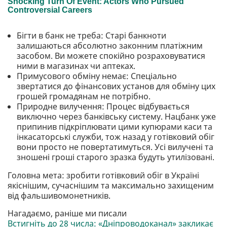
Бігти в банк не треба: Старі банкноти
залишаються абсолютно законним платіжним
засобом. Ви можете спокійно розраховуватися
ними в магазинах чи аптеках.
Примусового обміну немає: Спеціально
звертатися до фінансових установ для обміну цих
грошей громадянам не потрібно.
Природне вилучення: Процес відбувається
виключно через банківську систему. Нацбанк уже
припинив підкріплювати цими купюрами каси та
інкасаторські служби, тож назад у готівковий обіг
вони просто не повертатимуться. Усі вилучені та
зношені гроші старого зразка будуть утилізовані.
Головна мета: зробити готівковий обіг в Україні
якіснішим, сучаснішим та максимально захищеним
від фальшивомонетників.
Нагадаємо, раніше ми писали
Встигніть до 28 числа: «Дніпроводоканал» закликає