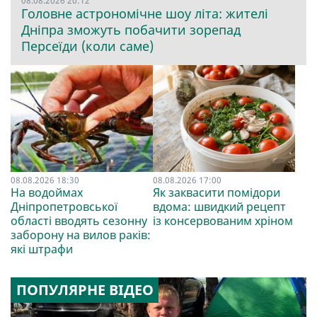
08.08.2026 20:12
Головне астрономічне шоу літа: жителі
Дніпра зможуть побачити зорепад
Персеїди (коли саме)
08.08.2026 18:30
08.08.2026 17:00
На водоймах
Як заквасити помідори
Дніпропетровської
вдома: швидкий рецепт
області вводять сезонну
із консервованим хріном
заборону на вилов раків:
які штрафи
ПОПУЛЯРНЕ ВІДЕО