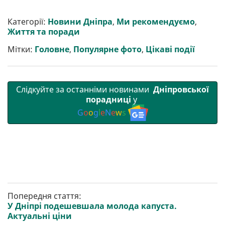
ш
c
i
a
l
a
b
a
и
e
t
i
e
t
e
i
р
b
t
l
g
s
r
l
Категорії:
Новини Дніпра
,
Ми рекомендуємо
,
и
o
e
r
A
Життя та поради
т
o
r
a
p
и
k
m
p
Мітки:
Головне
,
Популярне фото
,
Цікаві події
Слідкуйте за останніми новинами
Дніпровської
порадниці
у
G
o
o
g
l
e
N
e
w
s
Попередня стаття:
У Дніпрі подешевшала молода капуста.
Актуальні ціни