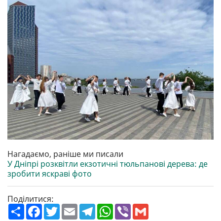
Нагадаємо, раніше ми писали
У Дніпрі розквітли екзотичні тюльпанові дерева: де
зробити яскраві фото
Поділитися:
П
F
T
E
T
W
V
G
о
a
w
m
e
h
i
m