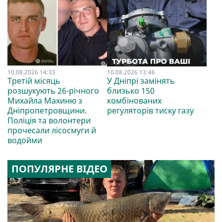
10.08.2026 14:33
10.08.2026 13:46
Третій місяць
У Дніпрі замінять
розшукують 26-річного
близько 150
Михайла Махиню з
комбінованих
Дніпропетровщини.
регуляторів тиску газу
Поліція та волонтери
прочесали лісосмуги й
водойми
ПОПУЛЯРНЕ ВІДЕО