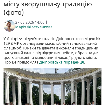
місту зворушливу традицію
(фото)
27.05.2026 14:00 |
Марія Філатченкова
У Дніпрі учні дев'ятих класів Дніпровського ліцею №
129 ДМР організували масштабний танцювальний
флешмоб. Юнаки та дівчата виконали традиційний
випускний вальс під відкритим небом, обравши для
цього знакові та мальовничі локації рідного міста.
Про це повідомляє
Дніпровська порадниця
.