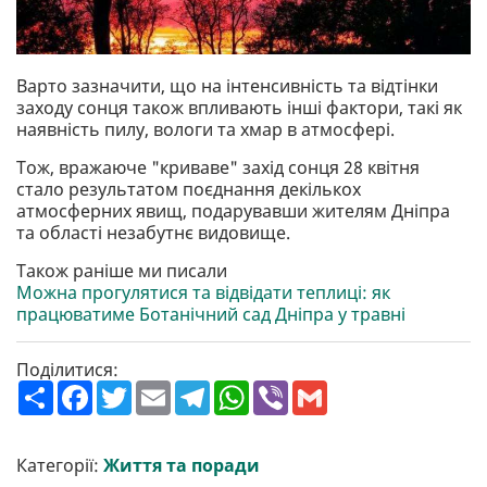
Варто зазначити, що на інтенсивність та відтінки
заходу сонця також впливають інші фактори, такі як
наявність пилу, вологи та хмар в атмосфері.
Тож, вражаюче "криваве" захід сонця 28 квітня
стало результатом поєднання декількох
атмосферних явищ, подарувавши жителям Дніпра
та області незабутнє видовище.
Також раніше ми писали
Можна прогулятися та відвідати теплиці: як
працюватиме Ботанічний сад Дніпра у травні
Поділитися:
П
F
T
E
T
W
V
G
о
a
w
m
e
h
i
m
ш
c
i
a
l
a
b
a
и
e
t
i
e
t
e
i
р
b
t
l
g
s
r
l
Категорії:
Життя та поради
и
o
e
r
A