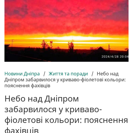
Новини Дніпра
/
Життя та поради
/
Небо над
Дніпром забарвилося у криваво-фіолетові кольори:
пояснення фахівців
Небо над Дніпром
забарвилося у криваво-
фіолетові кольори: пояснення
фахівців