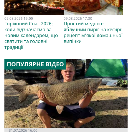
09.08.2026 19:00
09.08.2026 17:30
Горіховий Спас 2026:
Простий медово-
коли відзначаємо за
яблучний пиріг на кефірі:
новим календарем, що
рецепт м'якої домашньої
святити та головні
випічки
традиції
ПОПУЛЯРНЕ ВІДЕО
31.07.2026 16:00