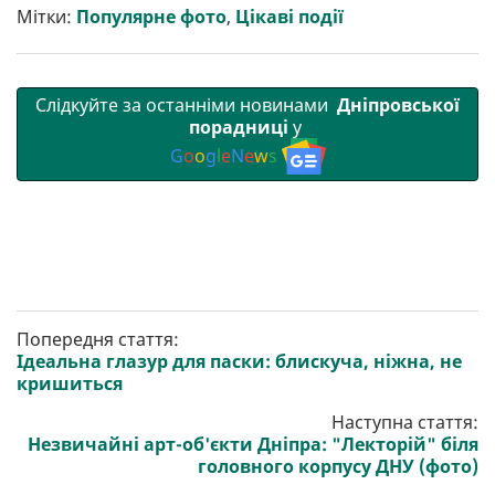
т
o
r
a
p
Мітки:
Популярне фото
,
Цікаві події
и
k
m
p
Слідкуйте за останніми новинами
Дніпровської
порадниці
у
G
o
o
g
l
e
N
e
w
s
Попередня стаття:
Ідеальна глазур для паски: блискуча, ніжна, не
кришиться
Наступна стаття:
Незвичайні арт-об'єкти Дніпра: "Лекторій" біля
головного корпусу ДНУ (фото)