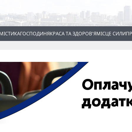
МІСТИКА
ГОСПОДИНЯ
КРАСА ТА ЗДОРОВ’Я
МІСЦЕ СИЛИ
ПР