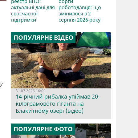
реєстр ВПО:
борги
актуальні дані для
роботодавця: що
своєчасної
змінилося з 2
підтримки
серпня 2026 року
ПОПУЛЯРНЕ ВІДЕО
у
31.07.2026 16:00
14-річний рибалка упіймав 20-
кілограмового гіганта на
Блакитному озері (відео)
ПОПУЛЯРНЕ ФОТО