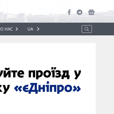
О НАС
UA
ПРО НАС
РЕКЛАМА
ПОЛІТИКА КОНФІДЕНЦІЙНОСТІ