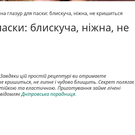
на глазур для паски: блискуча, ніжна, не кришиться
аски: блискуча, ніжна, не
! Завдяки цій простій рецептурі ви отримаєте
не кришиться, не липне і чудово блищить. Секрет полягає 
стійкою та еластичною. Приготування займе лічені
овідомляє
Дніпровська порадниця.