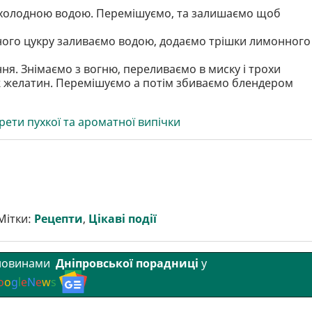
о холодною водою. Перемішуємо, та залишаємо щоб
ьного цукру заливаємо водою, додаємо трішки лимонного
ня. Знімаємо з вогню, переливаємо в миску і трохи
 ж желатин. Перемішуємо а потім збиваємо блендером
рети пухкої та ароматної випічки
Мітки:
Рецепти
,
Цікаві події
 новинами
Дніпровської порадниці
у
o
o
g
l
e
N
e
w
s