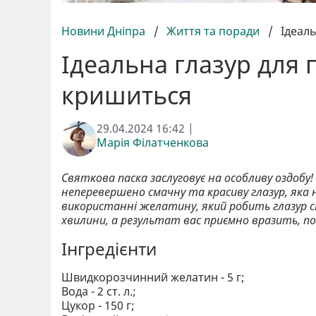
Новини Дніпра
/
Життя та поради
/
Ідеаль
Ідеальна глазур для п
кришиться
29.04.2024 16:42 |
Марія Філатченкова
Святкова паска заслуговує на особливу оздобу
неперевершено смачну та красиву глазур, яка 
використанні желатину, який робить глазур 
хвилини, а результат вас приємно вразить, п
Інгредієнти
Швидкорозчинний желатин - 5 г;
Вода - 2 ст. л.;
Цукор - 150 г;