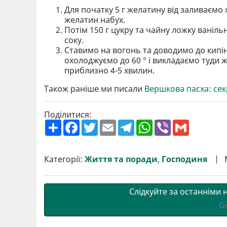
Для початку 5 г желатину від заливаєм
желатин набух.
Потім 150 г цукру та чайну ложку ваніл
соку.
Ставимо на вогонь та доводимо до кипін
охолоджуємо до 60 ° і викладаємо туди
приблизно 4-5 хвилин.
Також раніше ми писали
Вершкова пасха: сек
Поділитися:
П
F
T
E
T
W
V
G
о
a
w
m
e
h
i
m
ш
c
i
a
l
a
b
a
и
e
t
i
e
t
e
i
р
b
t
l
g
s
r
l
Категорії:
Життя та поради
,
Господиня
и
o
e
r
A
т
o
r
a
p
и
k
m
p
Слідкуйте за останніми
G