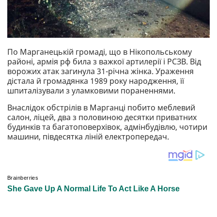
По Марганецькій громаді, що в Нікопольському
районі, армія рф била з важкої артилерії і РСЗВ. Від
ворожих атак загинула 31-річна жінка. Ураження
дістала й громадянка 1989 року народження, її
шпиталізували з уламковими пораненнями.
Внаслідок обстрілів в Марганці побито меблевий
салон, ліцей, два з половиною десятки приватних
будинків та багатоповерхівок, адмінбудівлю, чотири
машини, півдесятка ліній електропередач.