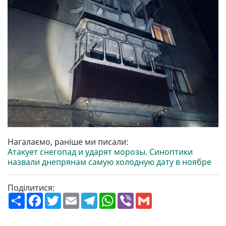
Нагалаємо, раніше ми писали:
Атакует снегопад и ударят морозы. Синоптики
назвали днепрянам самую холодную дату в ноябре
Поділитися:
П
F
T
E
T
W
V
G
о
a
w
m
e
h
i
m
ш
c
i
a
l
a
b
a
и
e
t
i
e
t
e
i