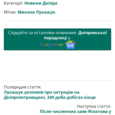
р
b
t
l
g
s
r
l
Категорії:
Новини Дніпра
и
o
e
r
A
т
o
r
a
p
Мітки:
Микола Лукашук
и
k
m
p
Слідкуйте за останніми новинами
Дніпровської
порадниці
у
G
o
o
g
l
e
N
e
w
s
Попередня стаття:
Лукашук розповів про ситуацію на
Дніпропетровщині, 249 доба добігає кінця
Наступна стаття:
Після численних заяв Філатова у