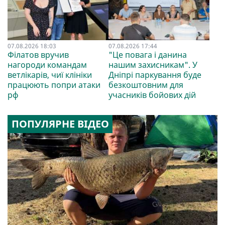
07.08.2026 18:03
07.08.2026 17:44
Філатов вручив
"Це повага і данина
нагороди командам
нашим захисникам". У
ветлікарів, чиї клініки
Дніпрі паркування буде
працюють попри атаки
безкоштовним для
рф
учасників бойових дій
ПОПУЛЯРНЕ ВІДЕО