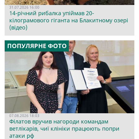
31.07.2026 16:00
14-річний рибалка упіймав 20-
кілограмового гіганта на Блакитному озері
(відео)
ПОПУЛЯРНЕ ФОТО
07.08.2026 18:03
Філатов вручив нагороди командам
ветлікарів, чиї клініки працюють попри
атаки рф