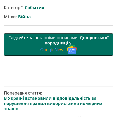
и
e
t
i
e
t
e
i
р
b
t
l
g
s
r
l
Категорії:
События
и
o
e
r
A
т
o
r
a
p
Мітки:
Війна
и
k
m
p
Слідкуйте за останніми новинами
Дніпровської
порадниці
у
G
o
o
g
l
e
N
e
w
s
Попередня стаття:
В Україні встановили відповідальність за
порушення правил використання номерних
знаків