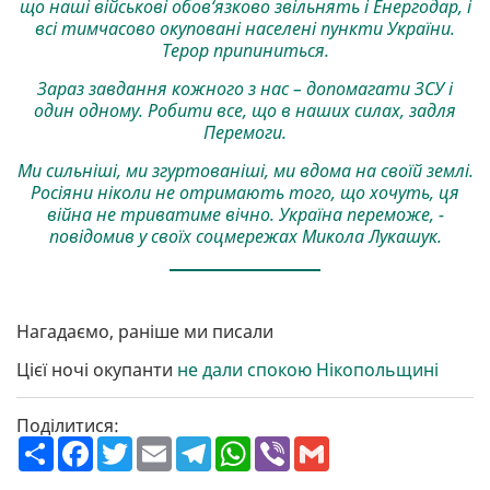
що наші військові обов‘язково звільнять і Енергодар, і
всі тимчасово окуповані населені пункти України.
Терор припиниться.
Зараз завдання кожного з нас – допомагати ЗСУ і
один одному. Робити все, що в наших силах, задля
Перемоги.
Ми сильніші, ми згуртованіші, ми вдома на своїй землі.
Росіяни ніколи не отримають того, що хочуть, ця
війна не триватиме вічно. Україна переможе, -
повідомив у своїх соцмережах Микола Лукашук.
Нагадаємо, раніше ми писали
Цієї ночі окупанти
не дали спокою Нікопольщині
Поділитися:
П
F
T
E
T
W
V
G
о
a
w
m
e
h
i
m
ш
c
i
a
l
a
b
a