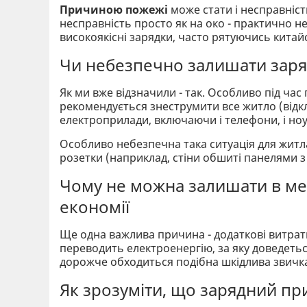
Причиною пожежі
може стати і несправніс
несправність просто як на око - практично н
високоякісні зарядки, часто рятуючись кита
Чи небезпечно залишати заряд
Як ми вже відзначили - так. Особливо під час
рекомендується знеструмити все житло (відк
електроприлади, включаючи і телефони, і ноу
Особливо небезпечна така ситуація для житла,
розетки (наприклад, стіни обшиті панелями з
Чому не можна залишати в мер
економії
Ще одна важлива причина - додаткові витрат
переводить електроенергію, за яку доведетьс
дорожче обходиться подібна шкідлива звичк
Як зрозуміти, що зарядний при