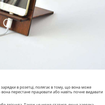
зарядки в розетці, полягає в тому, що вона може
о вона перестане працювати або навіть почне видавати
бо тріснута. Також це може статися, якщо зарядка