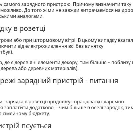
ть самого зарядного пристрою. Причому визначити таку
еможливо. До того ж ми не завжди витрачаємося на дорог
йськими аналогами.
ку в розетці
 грози або при штормовому вітрі. В цьому випадку взагал
лючити від електроживлення всі без винятку
тбук).
 де є дерев'яні елементи декору, тим більше – поблизу 
 дерева або деревних матеріалів).
ежі зарядний пристрій - питання
и: зарядка в розетці продовжує працювати і даремно
я заплатити додатково. І чим більше в оселі зарядок, ти
а сімейному бюджету.
стрій псується