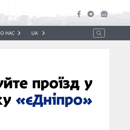
О НАС
UA
ПРО НАС
РЕКЛАМА
ПОЛІТИКА КОНФІДЕНЦІЙНОСТІ