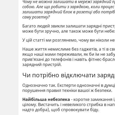
Чому не можна залишати в мережі зарядний при
собою. Але що робити з зарядкою, коли проце
залишати зарядний блок в розетці або потрі
саму розетку?
Багато людей звикли залишати зарядні пристр
може бути зручно, але також може бути небе
У цій статті ми розглянемо, чому ви ніколи н
Наше життя немислиме без гаджетів, а ті в с
якщо наші мами переживали, як би їм не забу
прив'язані до телефонів і навіть фітнес-брас
зарядний пристрій.
Чи потрібно відключати заряд
Однозначно так. Експерти однозначні в думці
порушення правил техніки вашої ж безпеки.
Найбільша небезпека
- коротке замикання і,
цілому. Вистачить і невеликого стрибка в нап
надто добра), щоб спровокувати біду.