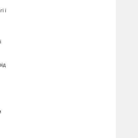
і і
і
від
м