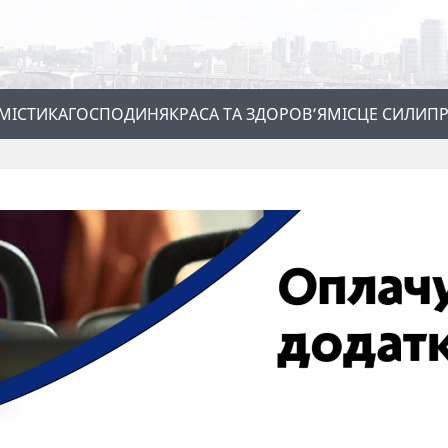
МІСТИКА
ГОСПОДИНЯ
КРАСА ТА ЗДОРОВ’Я
МІСЦЕ СИЛИ
ПР