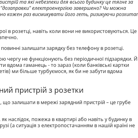
стрій та які небезпеки для всього будинку це тягне за
с "дозаправки" електроенергією завершено? Чи можна
бно кожен раз висмикувати його геть, ризикуючи розхит
ої в розетці, навіть коли вони не використовуються. Це
зпечно.
е повинні залишати зарядку без телефону в розетці.
вою чергу не функціонують без періодичної підзарядки. Й
ти вдома гаманець - то зараз (коли банківські картки
летів) ми більше турбуємося, як би не забути вдома
ний пристрій з розетки
, що залишати в мережі зарядний пристрій – це грубе
 як наслідок, пожежа в квартирі або навіть у будинку в
рузі (а ситуація з електропостачанням в нашій країні не