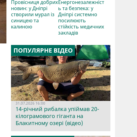
Провісниця добрих
Енергонезалежніст
новин: у Дніпрі
ь та безпека: у
створили мурал із
Дніпрі системно
синицею та
посилюють
калиною
стійкість медичних
закладів
ПОПУЛЯРНЕ ВІДЕО
31.07.2026 16:00
14-річний рибалка упіймав 20-
кілограмового гіганта на
Блакитному озері (відео)