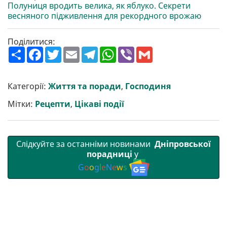
Полуниця вродить велика, як яблуко. Секрети
весняного підживлення для рекордного врожаю
Поділитися:
П
F
T
E
T
W
V
G
о
a
w
m
e
h
i
m
ш
c
i
a
l
a
b
a
и
e
t
i
e
t
e
i
р
b
t
l
g
s
r
l
Категорії:
Життя та поради
,
Господиня
и
o
e
r
A
т
o
r
a
p
Мітки:
Рецепти
,
Цікаві події
и
k
m
p
Слідкуйте за останніми новинами
Дніпровської
порадниці
у
G
o
o
g
l
e
N
e
w
s