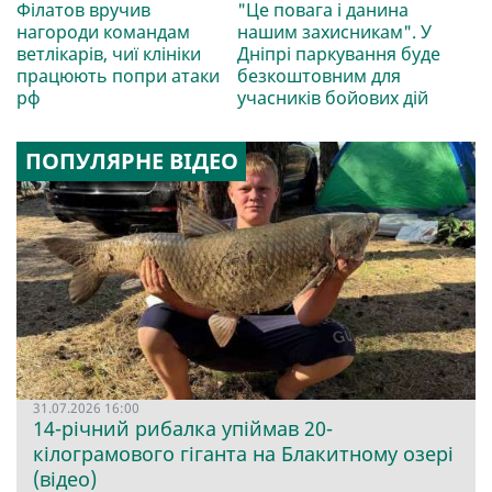
Філатов вручив
"Це повага і данина
нагороди командам
нашим захисникам". У
ветлікарів, чиї клініки
Дніпрі паркування буде
працюють попри атаки
безкоштовним для
рф
учасників бойових дій
ПОПУЛЯРНЕ ВІДЕО
31.07.2026 16:00
14-річний рибалка упіймав 20-
кілограмового гіганта на Блакитному озері
(відео)