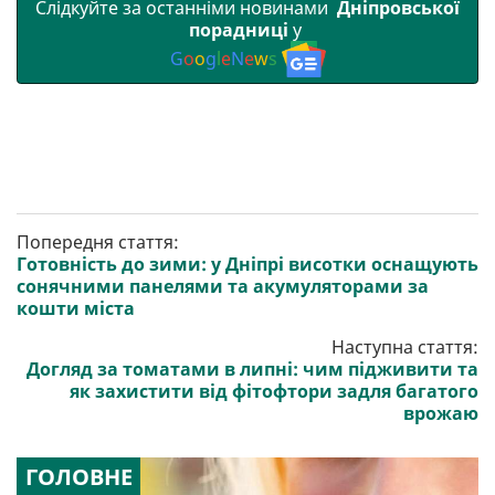
Слідкуйте за останніми новинами
Дніпровської
порадниці
у
G
o
o
g
l
e
N
e
w
s
Попередня стаття:
Готовність до зими: у Дніпрі висотки оснащують
сонячними панелями та акумуляторами за
кошти міста
Наступна стаття:
Догляд за томатами в липні: чим підживити та
як захистити від фітофтори задля багатого
врожаю
ГОЛОВНЕ