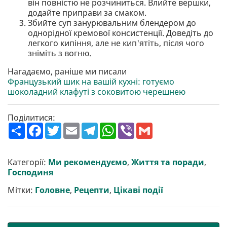
він повністю не розчиниться. Влийте вершки,
додайте приправи за смаком.
Збийте суп занурювальним блендером до
однорідної кремової консистенції. Доведіть до
легкого кипіння, але не кип'ятіть, після чого
зніміть з вогню.
Нагадаємо, раніше ми писали
Французький шик на вашій кухні: готуємо
шоколадний клафуті з соковитою черешнею
Поділитися:
П
F
T
E
T
W
V
G
о
a
w
m
e
h
i
m
ш
c
i
a
l
a
b
a
и
e
t
i
e
t
e
i
р
b
t
l
g
s
r
l
Категорії:
Ми рекомендуємо
,
Життя та поради
,
и
o
e
r
A
Господиня
т
o
r
a
p
и
k
m
p
Мітки:
Головне
,
Рецепти
,
Цікаві події