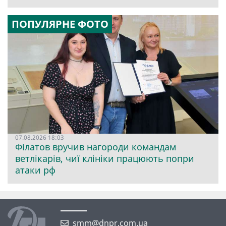
ПОПУЛЯРНЕ ФОТО
07.08.2026 18:03
Філатов вручив нагороди командам
ветлікарів, чиї клініки працюють попри
атаки рф
smm@dnpr.com.ua