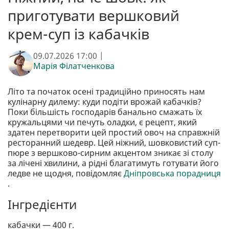
приготувати вершковий
крем-суп із кабачків
09.07.2026 17:00 |
Марія Філатченкова
Літо та початок осені традиційно приносять нам
кулінарну дилему: куди подіти врожай кабачків?
Поки більшість господарів банально смажать їх
кружальцями чи печуть оладки, є рецепт, який
здатен перетворити цей простий овоч на справжній
ресторанний шедевр. Цей ніжний, шовковистий суп-
пюре з вершково-сирним акцентом зникає зі столу
за лічені хвилини, а рідні благатимуть готувати його
ледве не щодня, повідомляє
Дніпровська порадниця
.
Інгредієнти
кабачки — 400 г.