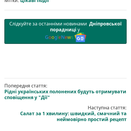
Мітки:
Цікаві події
и
k
m
p
Слідкуйте за останніми новинами
Дніпровської
порадниці
у
G
o
o
g
l
e
N
e
w
s
Попередня стаття:
Рідні українських полонених будуть отримувати
сповіщення у "Дії"
Наступна стаття:
Салат за 1 хвилину: швидкий, смачний та
неймовірно простий рецепт