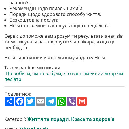
здоров'я.
Рекомендії щодо подальших дій.
Поради щодо здорового способу життя.
Безкоштовна послуга.
Helsi+ не замінить консультацію спеціаліста.
Сервіс допоможе вам зрозуміти результати аналізів
та мотивувати вас звернутися до лікаря, якщо це
необхідно.
Helsi+ доступний у мобільному додатку Helsi.
Також раніше ми писали
Що робити, якщо забули, хто ваш сімейний лікар чи
педіатр
Поділитися:
П
F
T
E
T
W
V
G
о
a
w
m
e
h
i
m
ш
c
i
a
l
a
b
a
и
e
t
i
e
t
e
i
р
b
t
l
g
s
r
l
Категорії:
Життя та поради
,
Краса та здоров’я
и
o
e
r
A
т
o
r
a
p