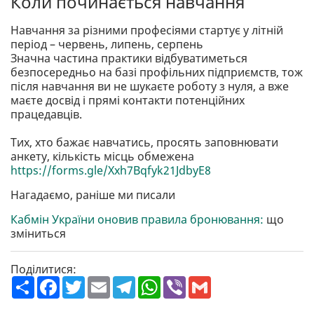
Коли починається навчання
Навчання за різними професіями стартує у літній
період – червень, липень, серпень
Значна частина практики відбуватиметься
безпосередньо на базі профільних підприємств, тож
після навчання ви не шукаєте роботу з нуля, а вже
маєте досвід і прямі контакти потенційних
працедавців.
Тих, хто бажає навчатись, просять заповнювати
анкету, кількість місць обмежена
https://forms.gle/Xxh7Bqfyk21JdbyE8
Нагадаємо, раніше ми писали
Кабмін України оновив правила бронювання:
що
зміниться
Поділитися:
П
F
T
E
T
W
V
G
о
a
w
m
e
h
i
m
ш
c
i
a
l
a
b
a