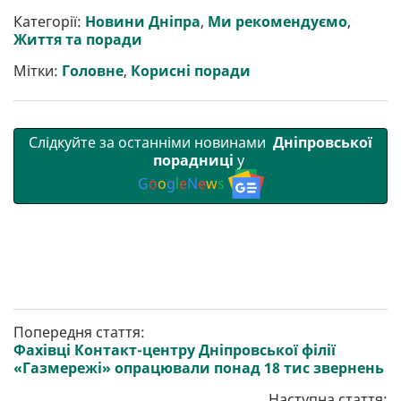
и
e
t
i
e
t
e
i
р
b
t
l
g
s
r
l
Категорії:
Новини Дніпра
,
Ми рекомендуємо
,
и
o
e
r
A
Життя та поради
т
o
r
a
p
и
k
m
p
Мітки:
Головне
,
Корисні поради
Слідкуйте за останніми новинами
Дніпровської
порадниці
у
G
o
o
g
l
e
N
e
w
s
Попередня стаття:
Фахівці Контакт-центру Дніпровської філії
«Газмережі» опрацювали понад 18 тис звернень
Наступна стаття: