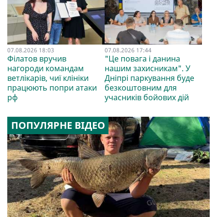
07.08.2026 18:03
07.08.2026 17:44
Філатов вручив
"Це повага і данина
нагороди командам
нашим захисникам". У
ветлікарів, чиї клініки
Дніпрі паркування буде
працюють попри атаки
безкоштовним для
рф
учасників бойових дій
ПОПУЛЯРНЕ ВІДЕО