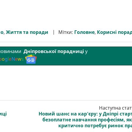
мо
,
Життя та поради
Мітки:
Головне
,
Корисні пора
 новинами
Дніпровської порадниці
у
o
o
g
l
e
N
e
w
s
Наступна стат
иці
Новий шанс на кар'єру: у Дніпрі стар
безоплатне навчання професіям, я
критично потребує ринок пр