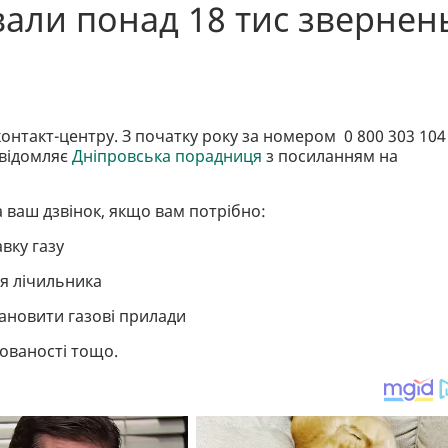
али понад 18 тис звернен
онтакт-центру. З початку року за номером 0 800 303 104
овідомляє
Дніпровська порадниця
з посиланням на
а ваш дзвінок, якщо вам потрібно:
вку газу
я лічильника
ановити газові прилади
ованості тощо.