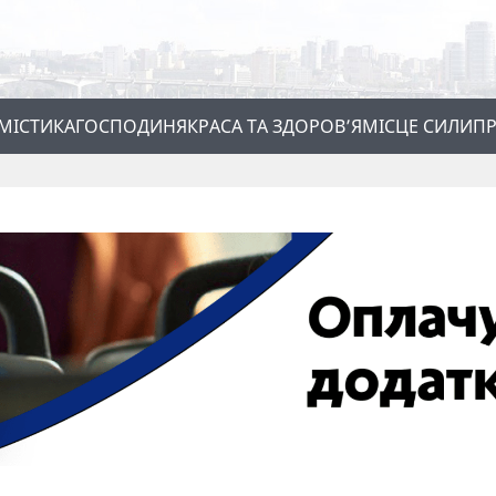
МІСТИКА
ГОСПОДИНЯ
КРАСА ТА ЗДОРОВ’Я
МІСЦЕ СИЛИ
ПР