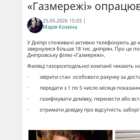
«Газмережі» опрацюв
25.05.2026 15:03 |
Марія Козкіна
У Дніпрі споживачі активно телефонують до к
звернулися більше 18 тис. дніпрян. Про це п
Дніпровську філію «Газмережі».
Фахівці газорозподільної компанії чекають н
· звірити стан особового рахунку за доста
· передати з 1 по 5 число місяця показанн
· газифікувати домівку, перенести або вст
· отримати довідку про відсутність заборг