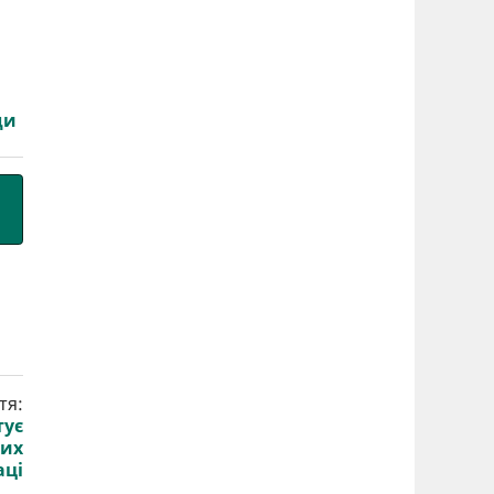
ди
тя:
тує
ких
аці