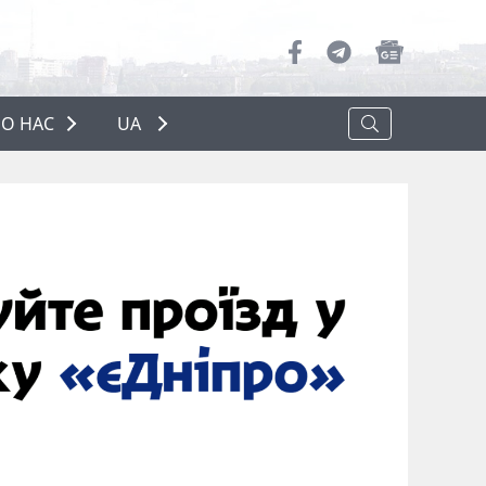
О НАС
UA
ПРО НАС
РЕКЛАМА
ПОЛІТИКА КОНФІДЕНЦІЙНОСТІ