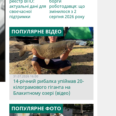
реєстр ВПО:
борги
актуальні дані для
роботодавця: що
своєчасної
змінилося з 2
підтримки
серпня 2026 року
ПОПУЛЯРНЕ ВІДЕО
31.07.2026 16:00
14-річний рибалка упіймав 20-
кілограмового гіганта на
Блакитному озері (відео)
ПОПУЛЯРНЕ ФОТО