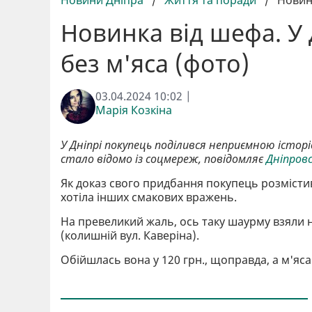
Новини Дніпра
/
Життя та поради
/
Новин
Новинка від шефа. У
без м'яса (фото)
03.04.2024 10:02 |
Марія Козкіна
У Дніпрі покупець поділився неприємною історі
стало відомо із соцмереж, повідомляє
Дніпров
Як доказ свого придбання покупець розмістив 
хотіла інших смакових вражень.
На превеликий жаль, ось таку шаурму взяли 
(колишній вул. Каверіна).
Обійшлась вона у 120 грн., щоправда, а м'яса 