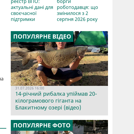
реєстр ВПО:
борги
актуальні дані для
роботодавця: що
своєчасної
змінилося з 2
підтримки
серпня 2026 року
ПОПУЛЯРНЕ ВІДЕО
на
31.07.2026 16:00
14-річний рибалка упіймав 20-
кілограмового гіганта на
Блакитному озері (відео)
ПОПУЛЯРНЕ ФОТО