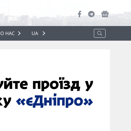
О НАС
UA
ПРО НАС
РЕКЛАМА
ПОЛІТИКА КОНФІДЕНЦІЙНОСТІ