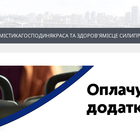
МІСТИКА
ГОСПОДИНЯ
КРАСА ТА ЗДОРОВ’Я
МІСЦЕ СИЛИ
ПР