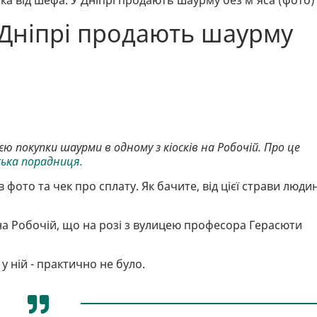
ка від шефа. У Дніпрі продають шаурму без м'яса (фото)
 Дніпрі продають шаурму
єю покупки шаурми в одному з кіосків на Робочій. Про це
ська порадниця.
фото та чек про сплату. Як бачите, від цієї страви люди
на Робочій, що на розі з вулицею професора Герасюти
у ній - практично не було.